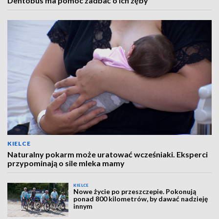
Dentobus ma pomóc zadbać o ich zęby
KIELCE
Naturalny pokarm może uratować wcześniaki. Eksperci
przypominają o sile mleka mamy
KIELCE
Nowe życie po przeszczepie. Pokonują
ponad 800 kilometrów, by dawać nadzieję
innym