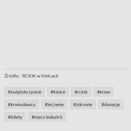
Źródło:
RCKiK w Kielcach
#świętokrzyskie
#kielce
#rckik
#krew
#krwiodawcy
#leczenie
#zdrowie
#donacje
#bilety
#mecz industrii