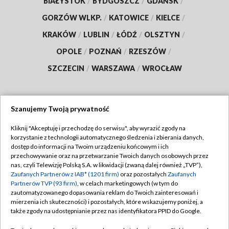
BIAŁYSTOK
/
BYDGOSZCZ
/
GDAŃSK
/
GORZÓW WLKP.
/
KATOWICE
/
KIELCE
/
KRAKÓW
/
LUBLIN
/
ŁÓDŹ
/
OLSZTYN
/
OPOLE
/
POZNAŃ
/
RZESZÓW
/
SZCZECIN
/
WARSZAWA
/
WROCŁAW
Szanujemy Twoją prywatność
Dołącz do nas:
Kliknij "Akceptuję i przechodzę do serwisu", aby wyrazić zgody na
korzystanie z technologii automatycznego śledzenia i zbierania danych,
TVP
dostęp do informacji na Twoim urządzeniu końcowym i ich
Abonament TVP
przechowywanie oraz na przetwarzanie Twoich danych osobowych przez
Regulamin TVP
nas, czyli Telewizję Polską S.A. w likwidacji (zwaną dalej również „TVP”),
Emisja w TVP
Polityka prywatności
Zaufanych Partnerów z IAB* (1201 firm)
oraz pozostałych
Zaufanych
Partnerów TVP (93 firm)
, w celach marketingowych (w tym do
Centrum informacji TVP
Moje zgody
zautomatyzowanego dopasowania reklam do Twoich zainteresowań i
mierzenia ich skuteczności) i pozostałych, które wskazujemy poniżej, a
Naziemna Telewizja Cyfrowa
Pomoc
także zgody na udostępnianie przez nas identyfikatora PPID do Google.
Sklep TVP
Biuro reklamy