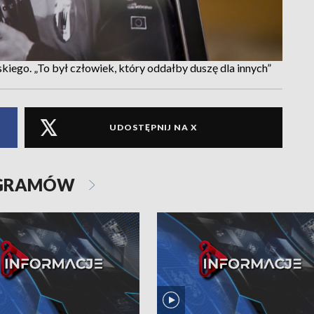
skiego. „To był człowiek, który oddałby duszę dla innych”
UDOSTĘPNIJ NA X
OGRAMÓW