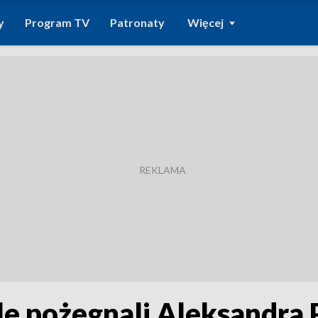
y
Program TV
Patronaty
Więcej
ele pożegnali Aleksandra 