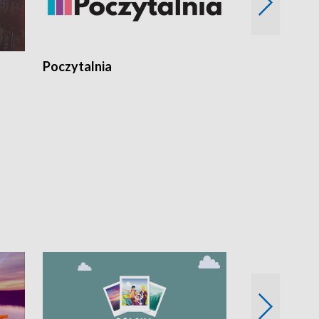
Poczytalnia
Koncerty TV