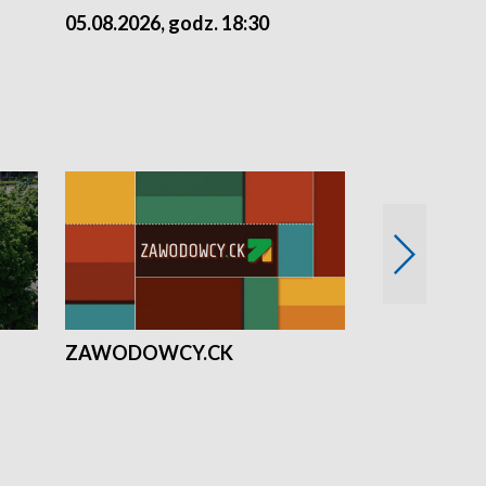
05.08.2026, godz. 18:30
04.08.2026, 
ZAWODOWCY.CK
Solidarni z U