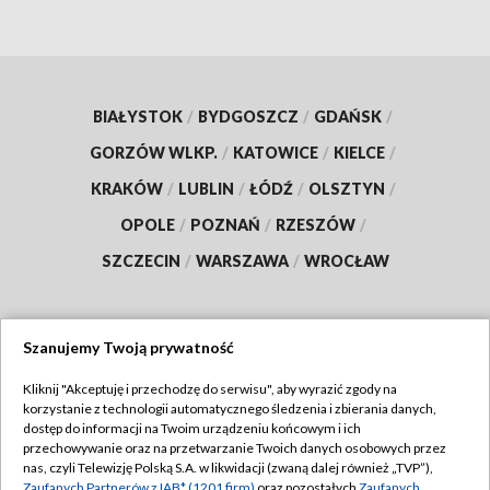
BIAŁYSTOK
/
BYDGOSZCZ
/
GDAŃSK
/
GORZÓW WLKP.
/
KATOWICE
/
KIELCE
/
KRAKÓW
/
LUBLIN
/
ŁÓDŹ
/
OLSZTYN
/
OPOLE
/
POZNAŃ
/
RZESZÓW
/
SZCZECIN
/
WARSZAWA
/
WROCŁAW
Szanujemy Twoją prywatność
Dołącz do nas:
Kliknij "Akceptuję i przechodzę do serwisu", aby wyrazić zgody na
korzystanie z technologii automatycznego śledzenia i zbierania danych,
TVP
dostęp do informacji na Twoim urządzeniu końcowym i ich
Abonament TVP
przechowywanie oraz na przetwarzanie Twoich danych osobowych przez
Regulamin TVP
nas, czyli Telewizję Polską S.A. w likwidacji (zwaną dalej również „TVP”),
Emisja w TVP
Zaufanych Partnerów z IAB* (1201 firm)
oraz pozostałych
Zaufanych
Polityka prywatności