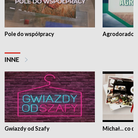
Pole do współpracy
Agrodoradcy 
INNE
Gwiazdy od Szafy
Michał... co dz