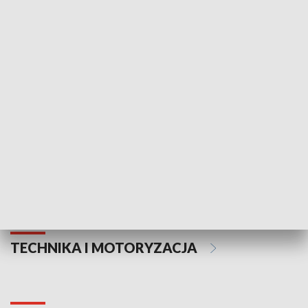
KULTURA I SZTUKA
Informator kulturalny
Drzwi do kult
TECHNIKA I MOTORYZACJA