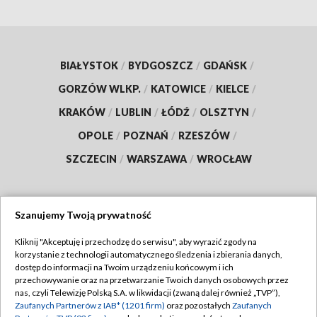
BIAŁYSTOK
/
BYDGOSZCZ
/
GDAŃSK
/
GORZÓW WLKP.
/
KATOWICE
/
KIELCE
/
KRAKÓW
/
LUBLIN
/
ŁÓDŹ
/
OLSZTYN
/
OPOLE
/
POZNAŃ
/
RZESZÓW
/
SZCZECIN
/
WARSZAWA
/
WROCŁAW
Szanujemy Twoją prywatność
Dołącz do nas:
Kliknij "Akceptuję i przechodzę do serwisu", aby wyrazić zgody na
korzystanie z technologii automatycznego śledzenia i zbierania danych,
TVP
dostęp do informacji na Twoim urządzeniu końcowym i ich
Abonament TVP
przechowywanie oraz na przetwarzanie Twoich danych osobowych przez
Regulamin TVP
nas, czyli Telewizję Polską S.A. w likwidacji (zwaną dalej również „TVP”),
Emisja w TVP
Zaufanych Partnerów z IAB* (1201 firm)
oraz pozostałych
Zaufanych
Polityka prywatności