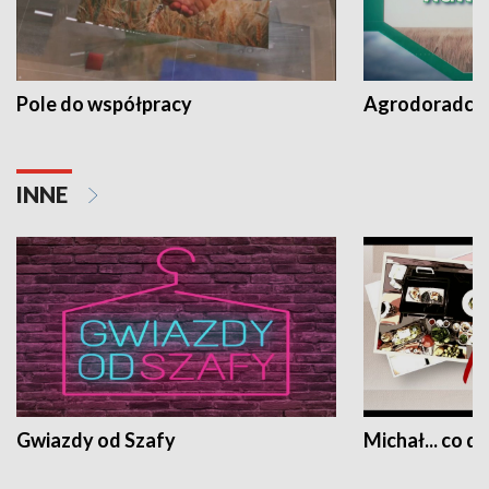
Pole do współpracy
Agrodoradcy 
INNE
Gwiazdy od Szafy
Michał... co dz