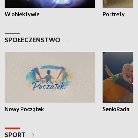
W obiektywie
Portrety
SPOŁECZEŃSTWO
Nowy Początek
SenioRada
SPORT