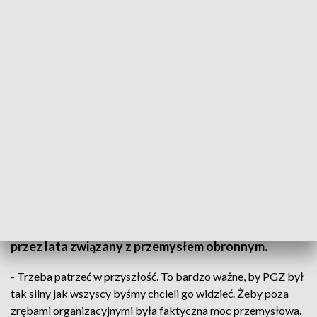
Arkadiusz Bąk w zarządzie Polskiej Grupy Zbrojeniowej
Arkadiusz Bąk wszedł do zarządu Polskiej Grupy
Zbrojeniowej, skupiającej największe państwowe
firmy sektora obronnego. Polityk związany z
Polskim Stronnictwem Ludowym wygrał konkurs.
To absolwent Wojskowej Akademii Technicznej,
przez lata związany z przemysłem obronnym.
- Trzeba patrzeć w przyszłość. To bardzo ważne, by PGZ był
tak silny jak wszyscy byśmy chcieli go widzieć. Żeby poza
zrębami organizacyjnymi była faktyczna moc przemysłowa.