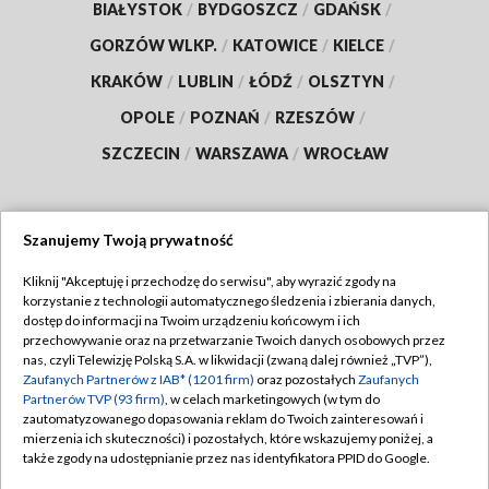
BIAŁYSTOK
/
BYDGOSZCZ
/
GDAŃSK
/
GORZÓW WLKP.
/
KATOWICE
/
KIELCE
/
KRAKÓW
/
LUBLIN
/
ŁÓDŹ
/
OLSZTYN
/
OPOLE
/
POZNAŃ
/
RZESZÓW
/
SZCZECIN
/
WARSZAWA
/
WROCŁAW
Szanujemy Twoją prywatność
Dołącz do nas:
Kliknij "Akceptuję i przechodzę do serwisu", aby wyrazić zgody na
korzystanie z technologii automatycznego śledzenia i zbierania danych,
TVP
dostęp do informacji na Twoim urządzeniu końcowym i ich
Abonament TVP
przechowywanie oraz na przetwarzanie Twoich danych osobowych przez
Regulamin TVP
nas, czyli Telewizję Polską S.A. w likwidacji (zwaną dalej również „TVP”),
Emisja w TVP
Polityka prywatności
Zaufanych Partnerów z IAB* (1201 firm)
oraz pozostałych
Zaufanych
Partnerów TVP (93 firm)
, w celach marketingowych (w tym do
Centrum informacji TVP
Moje zgody
zautomatyzowanego dopasowania reklam do Twoich zainteresowań i
mierzenia ich skuteczności) i pozostałych, które wskazujemy poniżej, a
Naziemna Telewizja Cyfrowa
Pomoc
także zgody na udostępnianie przez nas identyfikatora PPID do Google.
Sklep TVP
Biuro reklamy