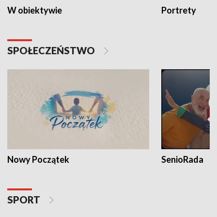
W obiektywie
Portrety
SPOŁECZEŃSTWO
Nowy Początek
SenioRada
SPORT