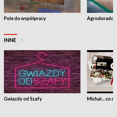
Pole do współpracy
Agrodoradcy 
INNE
Gwiazdy od Szafy
Michał... co dz