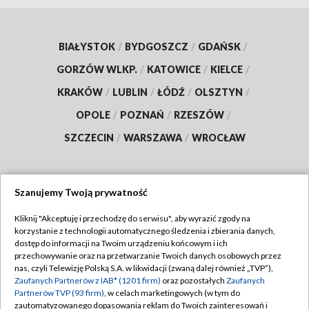
BIAŁYSTOK
/
BYDGOSZCZ
/
GDAŃSK
/
GORZÓW WLKP.
/
KATOWICE
/
KIELCE
/
KRAKÓW
/
LUBLIN
/
ŁÓDŹ
/
OLSZTYN
/
OPOLE
/
POZNAŃ
/
RZESZÓW
/
SZCZECIN
/
WARSZAWA
/
WROCŁAW
Szanujemy Twoją prywatność
Dołącz do nas:
Kliknij "Akceptuję i przechodzę do serwisu", aby wyrazić zgody na
korzystanie z technologii automatycznego śledzenia i zbierania danych,
TVP
dostęp do informacji na Twoim urządzeniu końcowym i ich
Abonament TVP
przechowywanie oraz na przetwarzanie Twoich danych osobowych przez
Regulamin TVP
nas, czyli Telewizję Polską S.A. w likwidacji (zwaną dalej również „TVP”),
Emisja w TVP
Zaufanych Partnerów z IAB* (1201 firm)
oraz pozostałych
Zaufanych
Polityka prywatności
Partnerów TVP (93 firm)
, w celach marketingowych (w tym do
Centrum informacji TVP
Moje zgody
zautomatyzowanego dopasowania reklam do Twoich zainteresowań i