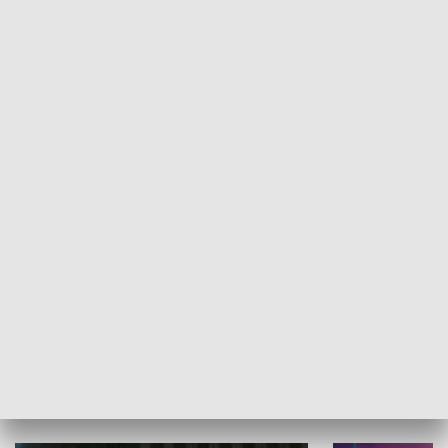
Informator kulturalny
Drzwi do kult
TECHNIKA I MOTORYZACJA
WYPOCZYNEK I REKREACJA