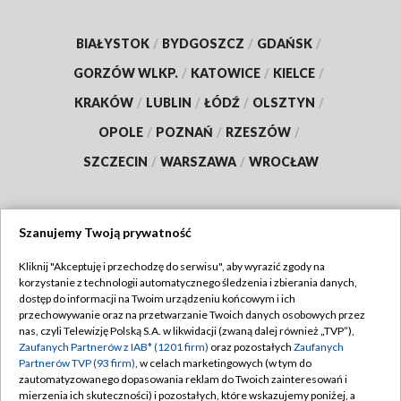
BIAŁYSTOK
/
BYDGOSZCZ
/
GDAŃSK
/
GORZÓW WLKP.
/
KATOWICE
/
KIELCE
/
KRAKÓW
/
LUBLIN
/
ŁÓDŹ
/
OLSZTYN
/
OPOLE
/
POZNAŃ
/
RZESZÓW
/
SZCZECIN
/
WARSZAWA
/
WROCŁAW
Szanujemy Twoją prywatność
Dołącz do nas:
Kliknij "Akceptuję i przechodzę do serwisu", aby wyrazić zgody na
korzystanie z technologii automatycznego śledzenia i zbierania danych,
TVP
dostęp do informacji na Twoim urządzeniu końcowym i ich
Abonament TVP
przechowywanie oraz na przetwarzanie Twoich danych osobowych przez
Regulamin TVP
nas, czyli Telewizję Polską S.A. w likwidacji (zwaną dalej również „TVP”),
Emisja w TVP
Zaufanych Partnerów z IAB* (1201 firm)
oraz pozostałych
Zaufanych
Polityka prywatności
Partnerów TVP (93 firm)
, w celach marketingowych (w tym do
Centrum informacji TVP
Moje zgody
zautomatyzowanego dopasowania reklam do Twoich zainteresowań i
mierzenia ich skuteczności) i pozostałych, które wskazujemy poniżej, a