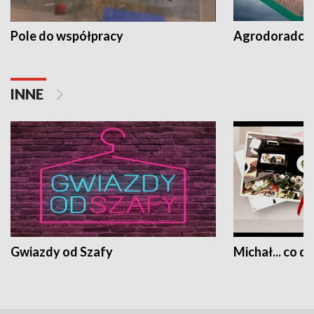
Pole do współpracy
Agrodoradcy 
INNE
Gwiazdy od Szafy
Michał... co dz