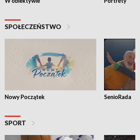
W obiektywie
Portrety
SPOŁECZEŃSTWO
Nowy Początek
SenioRada
SPORT