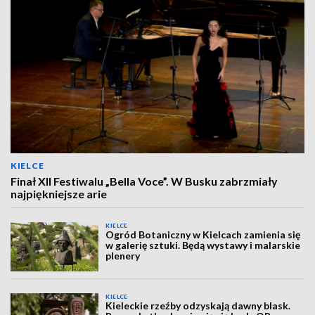
KIELCE
Finał XII Festiwalu „Bella Voce”. W Busku zabrzmiały
najpiękniejsze arie
KIELCE
Ogród Botaniczny w Kielcach zamienia się
w galerię sztuki. Będą wystawy i malarskie
plenery
KIELCE
Kieleckie rzeźby odzyskają dawny blask.