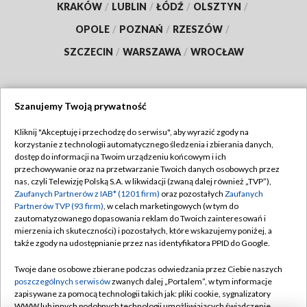
KRAKÓW
/
LUBLIN
/
ŁÓDŹ
/
OLSZTYN
/
OPOLE
/
POZNAŃ
/
RZESZÓW
/
SZCZECIN
/
WARSZAWA
/
WROCŁAW
Szanujemy Twoją prywatność
Dołącz do nas:
Kliknij "Akceptuję i przechodzę do serwisu", aby wyrazić zgody na
korzystanie z technologii automatycznego śledzenia i zbierania danych,
TVP
dostęp do informacji na Twoim urządzeniu końcowym i ich
Abonament TVP
przechowywanie oraz na przetwarzanie Twoich danych osobowych przez
Regulamin TVP
nas, czyli Telewizję Polską S.A. w likwidacji (zwaną dalej również „TVP”),
Emisja w TVP
Polityka prywatności
Zaufanych Partnerów z IAB* (1201 firm)
oraz pozostałych
Zaufanych
Partnerów TVP (93 firm)
, w celach marketingowych (w tym do
Centrum informacji TVP
Moje zgody
zautomatyzowanego dopasowania reklam do Twoich zainteresowań i
mierzenia ich skuteczności) i pozostałych, które wskazujemy poniżej, a
Naziemna Telewizja Cyfrowa
Pomoc
także zgody na udostępnianie przez nas identyfikatora PPID do Google.
Sklep TVP
Biuro reklamy
Twoje dane osobowe zbierane podczas odwiedzania przez Ciebie naszych
Rada Programowa
Kontakt
poszczególnych serwisów
zwanych dalej „Portalem”, w tym informacje
zapisywane za pomocą technologii takich jak: pliki cookie, sygnalizatory
System NOS
WWW lub innych podobnych technologii umożliwiających świadczenie