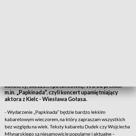
KCK przygotował wiele wydarzeń kulturalnych na najbliższy miesiąc
To będzie miesiąc pełen wrażeń w Kieleckim
Centrum Kultury. Dla widzów przygotowano
koncerty, skecze... i potańcówkę. Wśród premier
m.in. „Papkinada”, czyli koncert upamiętniający
aktora z Kielc - Wiesława Gołasa.
- Wydarzenie „Papkinada” będzie bardzo lekkim
kabaretowym wieczorem, na który zapraszam wszystkich
bez względu na wiek. Teksty kabaretu Dudek czy Wojciecha
Młynarskiego są niesamowicie popularne i aktualne –