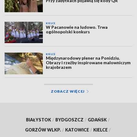
Przy zabytkach pojawią się kody QR
KIELCE
W Pacanowie na ludowo. Trwa
ogólnopolski konkurs
KIELCE
Międzynarodowy plener na Ponidziu.
Obrazy i rzeźby inspirowane malowniczym
krajobrazem
ZOBACZ WIĘCEJ
BIAŁYSTOK
/
BYDGOSZCZ
/
GDAŃSK
/
GORZÓW WLKP.
/
KATOWICE
/
KIELCE
/