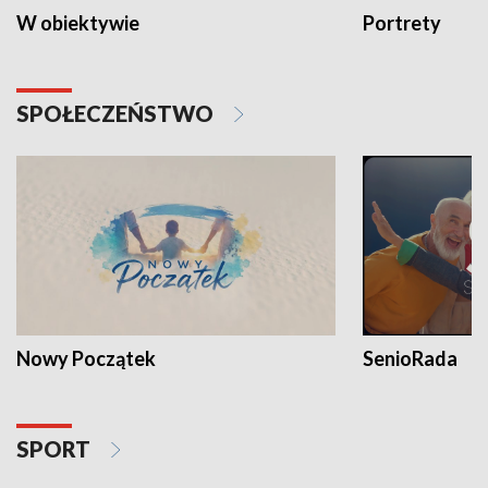
W obiektywie
Portrety
SPOŁECZEŃSTWO
Nowy Początek
SenioRada
SPORT