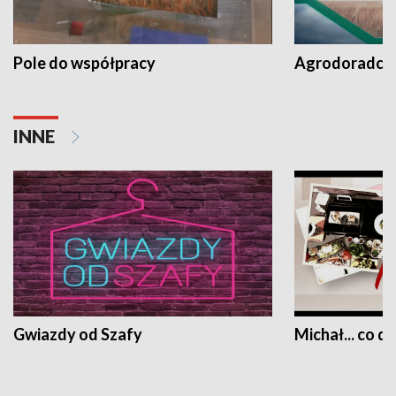
Pole do współpracy
Agrodoradcy 
INNE
Gwiazdy od Szafy
Michał... co dz