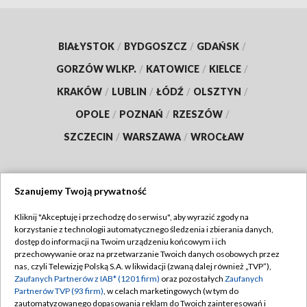
BIAŁYSTOK
/
BYDGOSZCZ
/
GDAŃSK
/
GORZÓW WLKP.
/
KATOWICE
/
KIELCE
/
KRAKÓW
/
LUBLIN
/
ŁÓDŹ
/
OLSZTYN
/
OPOLE
/
POZNAŃ
/
RZESZÓW
/
SZCZECIN
/
WARSZAWA
/
WROCŁAW
Szanujemy Twoją prywatność
Dołącz do nas:
Kliknij "Akceptuję i przechodzę do serwisu", aby wyrazić zgody na
korzystanie z technologii automatycznego śledzenia i zbierania danych,
TVP
dostęp do informacji na Twoim urządzeniu końcowym i ich
Abonament TVP
przechowywanie oraz na przetwarzanie Twoich danych osobowych przez
Regulamin TVP
nas, czyli Telewizję Polską S.A. w likwidacji (zwaną dalej również „TVP”),
Emisja w TVP
Zaufanych Partnerów z IAB* (1201 firm)
oraz pozostałych
Zaufanych
Polityka prywatności
Partnerów TVP (93 firm)
, w celach marketingowych (w tym do
Centrum informacji TVP
Moje zgody
zautomatyzowanego dopasowania reklam do Twoich zainteresowań i