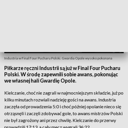
Industria w Final Four Pucharu Polski. Gwardia Opole wysoko pokonana
Piłkarze ręczni Industrii są już w Final Four Pucharu
Polski. W środę zapewnili sobie awans, pokonując
we własnej hali Gwardię Opole.
Kielczanie, choć nie zagrali w najmocniejszym składzie, już po
kilku minutach rozwiali nadzieję gości na awans. Industria
zaczęła od prowadzenia 5:0 i choć później opolanie nieco się
otrząsnęli i zaczęli zdobywać gole, to awans mistrzów Polski
nie był zagrożony ani przez chwilę. Kielczanie do przerwy
prowadzili 17:13, a cały mecz wygrali 36:22.