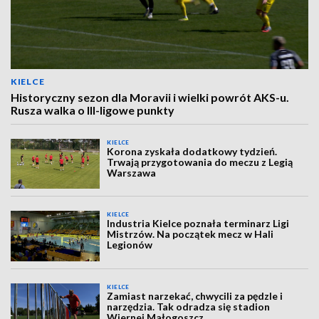
KIELCE
Historyczny sezon dla Moravii i wielki powrót AKS-u.
Rusza walka o III-ligowe punkty
KIELCE
Korona zyskała dodatkowy tydzień.
Trwają przygotowania do meczu z Legią
Warszawa
KIELCE
Industria Kielce poznała terminarz Ligi
Mistrzów. Na początek mecz w Hali
Legionów
KIELCE
Zamiast narzekać, chwycili za pędzle i
narzędzia. Tak odradza się stadion
Wiernej Małogoszcz