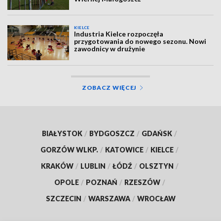
KIELCE
Industria Kielce rozpoczęła
przygotowania do nowego sezonu. Nowi
zawodnicy w drużynie
ZOBACZ WIĘCEJ
BIAŁYSTOK
/
BYDGOSZCZ
/
GDAŃSK
/
GORZÓW WLKP.
/
KATOWICE
/
KIELCE
/
KRAKÓW
/
LUBLIN
/
ŁÓDŹ
/
OLSZTYN
/
OPOLE
/
POZNAŃ
/
RZESZÓW
/
SZCZECIN
/
WARSZAWA
/
WROCŁAW