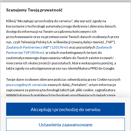
Szanujemy Twoją prywatność
Dołącz do nas:
Kliknij "Akceptuję i przechodzę do serwisu", aby wyrazić zgody na
korzystanie z technologii automatycznego śledzenia i zbierania danych,
TVP
dostęp do informacji na Twoim urządzeniu końcowym i ich
Abonament TVP
przechowywanie oraz na przetwarzanie Twoich danych osobowych przez
Regulamin TVP
nas, czyli Telewizję Polską S.A. w likwidacji (zwaną dalej również „TVP”),
Emisja w TVP
Polityka prywatności
Zaufanych Partnerów z IAB* (1201 firm)
oraz pozostałych
Zaufanych
Partnerów TVP (93 firm)
, w celach marketingowych (w tym do
Centrum informacji TVP
Moje zgody
zautomatyzowanego dopasowania reklam do Twoich zainteresowań i
mierzenia ich skuteczności) i pozostałych, które wskazujemy poniżej, a
Naziemna Telewizja Cyfrowa
Pomoc
także zgody na udostępnianie przez nas identyfikatora PPID do Google.
Sklep TVP
Biuro reklamy
Twoje dane osobowe zbierane podczas odwiedzania przez Ciebie naszych
Rada Programowa
Kontakt
poszczególnych serwisów
zwanych dalej „Portalem”, w tym informacje
zapisywane za pomocą technologii takich jak: pliki cookie, sygnalizatory
System NOS
WWW lub innych podobnych technologii umożliwiających świadczenie
dopasowanych i bezpiecznych usług, personalizację treści oraz reklam,
Informacje o nadawcy
Kanały
udostępnianie funkcji mediów społecznościowych oraz analizowanie
Akceptuję i przechodzę do serwisu
ruchu w Internecie.
Program dla prasy
©2026 Telewizja Polska S.A. w likwidacji
Biuro Reklamy
Twoje dane osobowe zbierane podczas odwiedzania przez Ciebie
Ustawienia zaawansowane
poszczególnych serwisów
na Portalu, takie jak adresy IP, identyfikatory
Ogłoszenie przetargowe