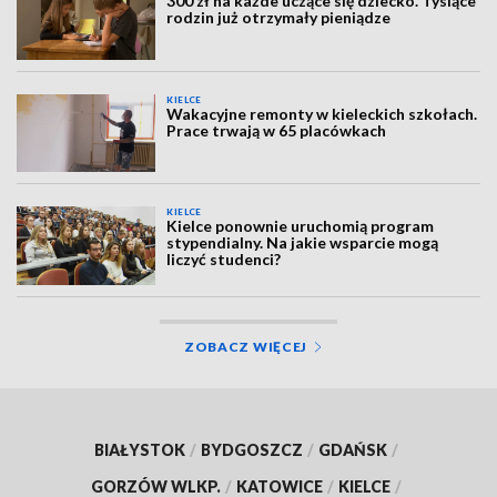
300 zł na każde uczące się dziecko. Tysiące
rodzin już otrzymały pieniądze
KIELCE
Wakacyjne remonty w kieleckich szkołach.
Prace trwają w 65 placówkach
KIELCE
Kielce ponownie uruchomią program
stypendialny. Na jakie wsparcie mogą
liczyć studenci?
ZOBACZ WIĘCEJ
BIAŁYSTOK
/
BYDGOSZCZ
/
GDAŃSK
/
GORZÓW WLKP.
/
KATOWICE
/
KIELCE
/