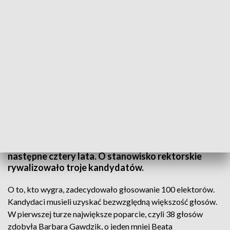
Profesor Beata Wojciechowska nowym rektorem UJK
Profesor Beata Wojciechowska została wybrana
na nowego rektora Uniwersytetu Jana
Kochanowskiego w Kielcach. Będzie rządziła przez
następne cztery lata. O stanowisko rektorskie
rywalizowało troje kandydatów.
O to, kto wygra, zadecydowało głosowanie 100 elektorów.
Kandydaci musieli uzyskać bezwzględną większość głosów.
W pierwszej turze największe poparcie, czyli 38 głosów
zdobyła Barbara Gawdzik, o jeden mniej Beata