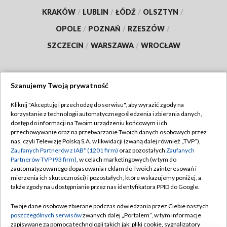
KRAKÓW
/
LUBLIN
/
ŁÓDŹ
/
OLSZTYN
/
OPOLE
/
POZNAŃ
/
RZESZÓW
/
SZCZECIN
/
WARSZAWA
/
WROCŁAW
Szanujemy Twoją prywatność
Dołącz do nas:
Kliknij "Akceptuję i przechodzę do serwisu", aby wyrazić zgody na
korzystanie z technologii automatycznego śledzenia i zbierania danych,
TVP
dostęp do informacji na Twoim urządzeniu końcowym i ich
Abonament TVP
przechowywanie oraz na przetwarzanie Twoich danych osobowych przez
Regulamin TVP
nas, czyli Telewizję Polską S.A. w likwidacji (zwaną dalej również „TVP”),
Emisja w TVP
Polityka prywatności
Zaufanych Partnerów z IAB* (1201 firm)
oraz pozostałych
Zaufanych
Partnerów TVP (93 firm)
, w celach marketingowych (w tym do
Centrum informacji TVP
Moje zgody
zautomatyzowanego dopasowania reklam do Twoich zainteresowań i
mierzenia ich skuteczności) i pozostałych, które wskazujemy poniżej, a
Naziemna Telewizja Cyfrowa
Pomoc
także zgody na udostępnianie przez nas identyfikatora PPID do Google.
Sklep TVP
Biuro reklamy
Twoje dane osobowe zbierane podczas odwiedzania przez Ciebie naszych
Rada Programowa
Kontakt
poszczególnych serwisów
zwanych dalej „Portalem”, w tym informacje
zapisywane za pomocą technologii takich jak: pliki cookie, sygnalizatory