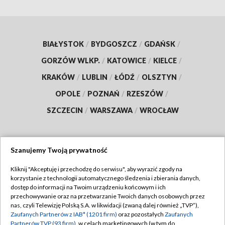
BIAŁYSTOK
/
BYDGOSZCZ
/
GDAŃSK
/
GORZÓW WLKP.
/
KATOWICE
/
KIELCE
/
KRAKÓW
/
LUBLIN
/
ŁÓDŹ
/
OLSZTYN
/
OPOLE
/
POZNAŃ
/
RZESZÓW
/
SZCZECIN
/
WARSZAWA
/
WROCŁAW
Szanujemy Twoją prywatność
Dołącz do nas:
Kliknij "Akceptuję i przechodzę do serwisu", aby wyrazić zgody na
korzystanie z technologii automatycznego śledzenia i zbierania danych,
TVP
dostęp do informacji na Twoim urządzeniu końcowym i ich
Abonament TVP
przechowywanie oraz na przetwarzanie Twoich danych osobowych przez
Regulamin TVP
nas, czyli Telewizję Polską S.A. w likwidacji (zwaną dalej również „TVP”),
Emisja w TVP
Zaufanych Partnerów z IAB* (1201 firm)
oraz pozostałych
Zaufanych
Polityka prywatności
Partnerów TVP (93 firm)
, w celach marketingowych (w tym do