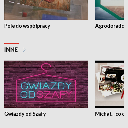
Pole do współpracy
Agrodoradcy 
INNE
Gwiazdy od Szafy
Michał... co dz