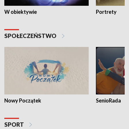
W obiektywie
Portrety
SPOŁECZEŃSTWO
Nowy Początek
SenioRada
SPORT