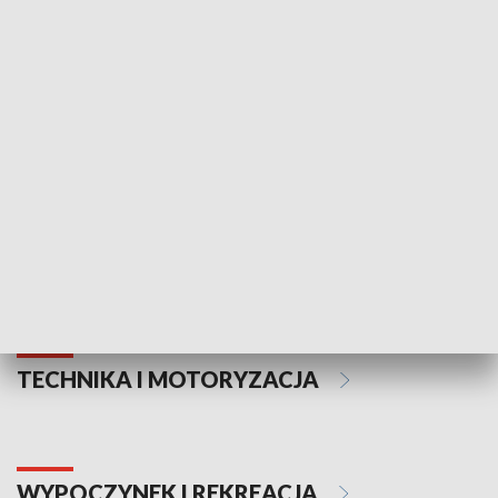
KULTURA I SZTUKA
Informator kulturalny
Drzwi do kult
TECHNIKA I MOTORYZACJA
WYPOCZYNEK I REKREACJA