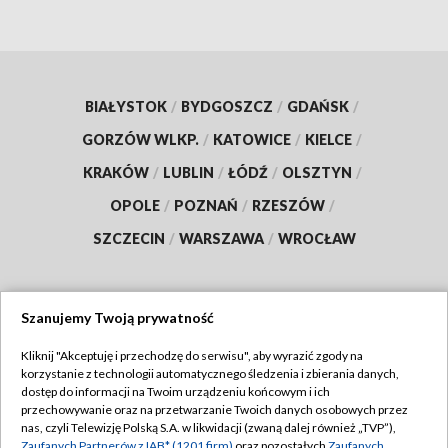
BIAŁYSTOK
/
BYDGOSZCZ
/
GDAŃSK
/
GORZÓW WLKP.
/
KATOWICE
/
KIELCE
/
KRAKÓW
/
LUBLIN
/
ŁÓDŹ
/
OLSZTYN
/
OPOLE
/
POZNAŃ
/
RZESZÓW
/
SZCZECIN
/
WARSZAWA
/
WROCŁAW
Szanujemy Twoją prywatność
Dołącz do nas:
Kliknij "Akceptuję i przechodzę do serwisu", aby wyrazić zgody na
korzystanie z technologii automatycznego śledzenia i zbierania danych,
TVP
dostęp do informacji na Twoim urządzeniu końcowym i ich
Abonament TVP
przechowywanie oraz na przetwarzanie Twoich danych osobowych przez
Regulamin TVP
nas, czyli Telewizję Polską S.A. w likwidacji (zwaną dalej również „TVP”),
Emisja w TVP
Zaufanych Partnerów z IAB* (1201 firm)
oraz pozostałych
Zaufanych
Polityka prywatności