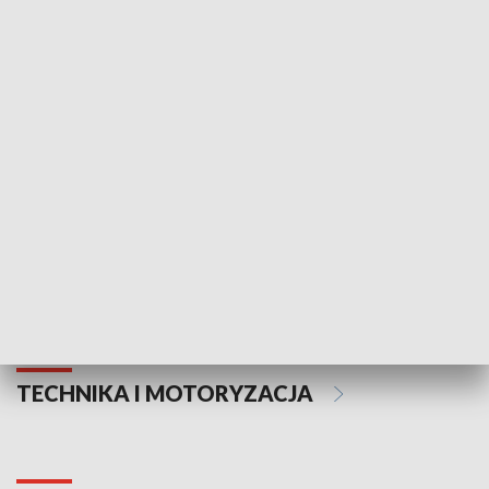
KULTURA I SZTUKA
Informator kulturalny
Drzwi do kult
TECHNIKA I MOTORYZACJA