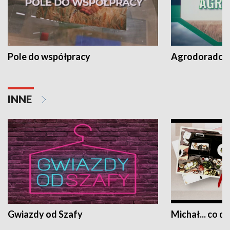
Pole do współpracy
Agrodoradcy 
INNE
Gwiazdy od Szafy
Michał... co dz