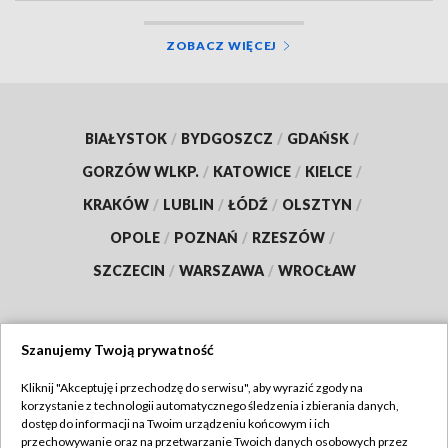
ZOBACZ WIĘCEJ
BIAŁYSTOK
/
BYDGOSZCZ
/
GDAŃSK
/
GORZÓW WLKP.
/
KATOWICE
/
KIELCE
/
KRAKÓW
/
LUBLIN
/
ŁÓDŹ
/
OLSZTYN
/
OPOLE
/
POZNAŃ
/
RZESZÓW
/
SZCZECIN
/
WARSZAWA
/
WROCŁAW
Szanujemy Twoją prywatność
Dołącz do nas:
Kliknij "Akceptuję i przechodzę do serwisu", aby wyrazić zgody na
korzystanie z technologii automatycznego śledzenia i zbierania danych,
TVP
dostęp do informacji na Twoim urządzeniu końcowym i ich
Abonament TVP
przechowywanie oraz na przetwarzanie Twoich danych osobowych przez
Regulamin TVP