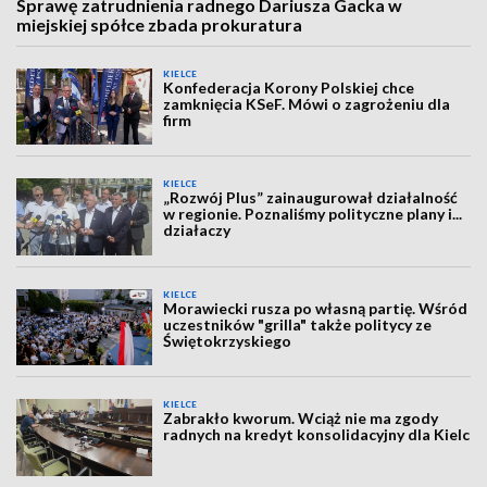
Sprawę zatrudnienia radnego Dariusza Gacka w
miejskiej spółce zbada prokuratura
KIELCE
Konfederacja Korony Polskiej chce
zamknięcia KSeF. Mówi o zagrożeniu dla
firm
KIELCE
„Rozwój Plus” zainaugurował działalność
w regionie. Poznaliśmy polityczne plany i...
działaczy
KIELCE
Morawiecki rusza po własną partię. Wśród
uczestników "grilla" także politycy ze
Świętokrzyskiego
KIELCE
Zabrakło kworum. Wciąż nie ma zgody
radnych na kredyt konsolidacyjny dla Kielc