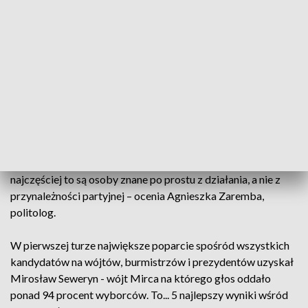
lata i... 78 procent głosów mieszkańców.
Wyborcy 7 kwietnia częściej głosowali na... mężczyzn. Na 73
gminy w których rozstrzygnięto już wybory, aż w 65
zwyciężyli panowie. W ośmiu będą rządzić kobiety.
Tylko co czwarty z wybranych włodarzy należy do partii
politycznej. 11 do Prawa i Sprawiedliwości, 9 do Polskiego
Stronnictwa Ludowego. Mimo to cześć z nich wolało
startować z własnych komitetów. - Samorządowcy
najczęściej to są osoby znane po prostu z działania, a nie z
przynależności partyjnej – ocenia Agnieszka Zaremba,
politolog.
W pierwszej turze największe poparcie spośród wszystkich
kandydatów na wójtów, burmistrzów i prezydentów uzyskał
Mirosław Seweryn - wójt Mirca na którego głos oddało
ponad 94 procent wyborców. To... 5 najlepszy wyniki wśród