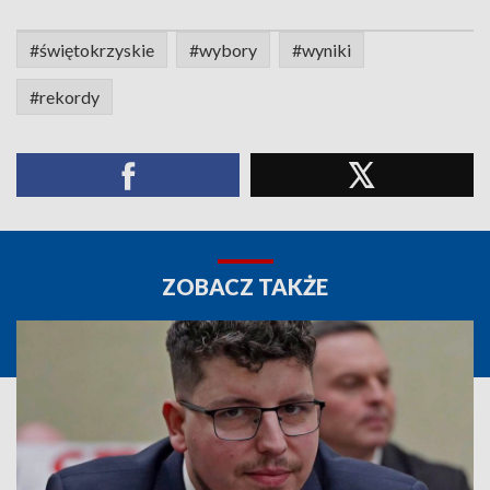
#świętokrzyskie
#wybory
#wyniki
#rekordy
ZOBACZ TAKŻE