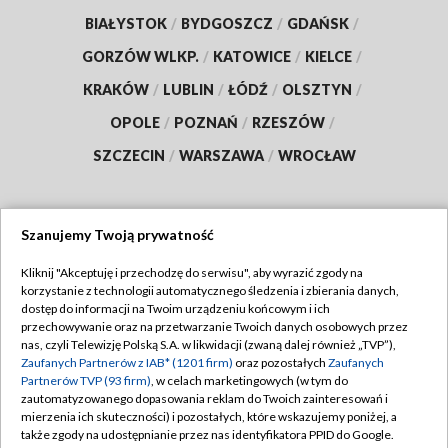
BIAŁYSTOK
/
BYDGOSZCZ
/
GDAŃSK
/
GORZÓW WLKP.
/
KATOWICE
/
KIELCE
/
KRAKÓW
/
LUBLIN
/
ŁÓDŹ
/
OLSZTYN
/
OPOLE
/
POZNAŃ
/
RZESZÓW
/
SZCZECIN
/
WARSZAWA
/
WROCŁAW
Szanujemy Twoją prywatność
Dołącz do nas:
Kliknij "Akceptuję i przechodzę do serwisu", aby wyrazić zgody na
korzystanie z technologii automatycznego śledzenia i zbierania danych,
TVP
dostęp do informacji na Twoim urządzeniu końcowym i ich
Abonament TVP
przechowywanie oraz na przetwarzanie Twoich danych osobowych przez
Regulamin TVP
nas, czyli Telewizję Polską S.A. w likwidacji (zwaną dalej również „TVP”),
Emisja w TVP
Zaufanych Partnerów z IAB* (1201 firm)
oraz pozostałych
Zaufanych
Polityka prywatności
Partnerów TVP (93 firm)
, w celach marketingowych (w tym do
Centrum informacji TVP
Moje zgody
zautomatyzowanego dopasowania reklam do Twoich zainteresowań i
mierzenia ich skuteczności) i pozostałych, które wskazujemy poniżej, a
Naziemna Telewizja Cyfrowa
Pomoc
także zgody na udostępnianie przez nas identyfikatora PPID do Google.