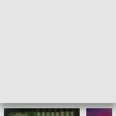
Informator kulturalny
Drzwi do kult
TECHNIKA I MOTORYZACJA
WYPOCZYNEK I REKREACJA