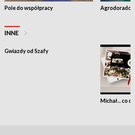
Pole do współpracy
Agrodoradcy 
INNE
Gwiazdy od Szafy
Michał... co dz