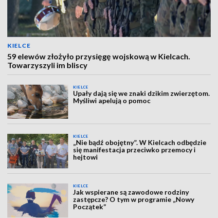
KIELCE
59 elewów złożyło przysięgę wojskową w Kielcach.
Towarzyszyli im bliscy
KIELCE
Upały dają się we znaki dzikim zwierzętom.
Myśliwi apelują o pomoc
KIELCE
„Nie bądź obojętny”. W Kielcach odbędzie
się manifestacja przeciwko przemocy i
hejtowi
KIELCE
Jak wspierane są zawodowe rodziny
zastępcze? O tym w programie „Nowy
Początek”