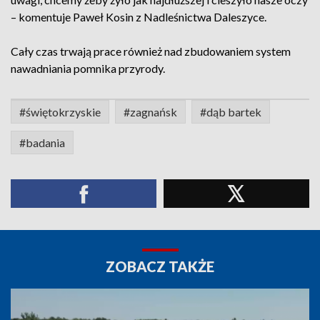
– komentuje Paweł Kosin z Nadleśnictwa Daleszyce.
Cały czas trwają prace również nad zbudowaniem system
nawadniania pomnika przyrody.
#świętokrzyskie
#zagnańsk
#dąb bartek
#badania
ZOBACZ TAKŻE