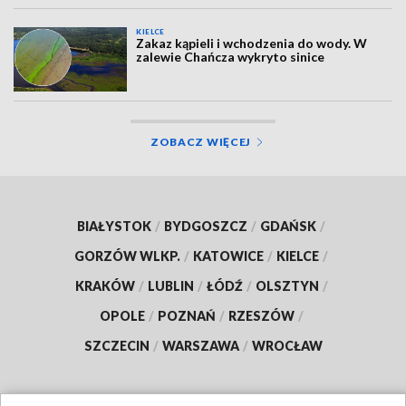
KIELCE
Zakaz kąpieli i wchodzenia do wody. W
zalewie Chańcza wykryto sinice
ZOBACZ WIĘCEJ
BIAŁYSTOK
/
BYDGOSZCZ
/
GDAŃSK
/
GORZÓW WLKP.
/
KATOWICE
/
KIELCE
/
KRAKÓW
/
LUBLIN
/
ŁÓDŹ
/
OLSZTYN
/
OPOLE
/
POZNAŃ
/
RZESZÓW
/
SZCZECIN
/
WARSZAWA
/
WROCŁAW