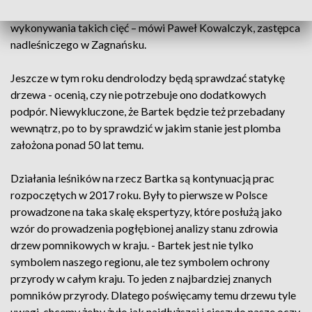
sąsiedztwie wycięto kilka drzew. Teraz nie ma potrzeby
wykonywania takich cięć – mówi Paweł Kowalczyk, zastępca
nadleśniczego w Zagnańsku.
Jeszcze w tym roku dendrolodzy będą sprawdzać statykę
drzewa - ocenią, czy nie potrzebuje ono dodatkowych
podpór. Niewykluczone, że Bartek będzie też przebadany
wewnątrz, po to by sprawdzić w jakim stanie jest plomba
założona ponad 50 lat temu.
Działania leśników na rzecz Bartka są kontynuacją prac
rozpoczętych w 2017 roku. Były to pierwsze w Polsce
prowadzone na taka skalę ekspertyzy, które posłużą jako
wzór do prowadzenia pogłębionej analizy stanu zdrowia
drzew pomnikowych w kraju. - Bartek jest nie tylko
symbolem naszego regionu, ale tez symbolem ochrony
przyrody w całym kraju. To jeden z najbardziej znanych
pomników przyrody. Dlatego poświęcamy temu drzewu tyle
uwagi, chcemy żeby żyło jak najdłuższej i cieszyło nasze oczy