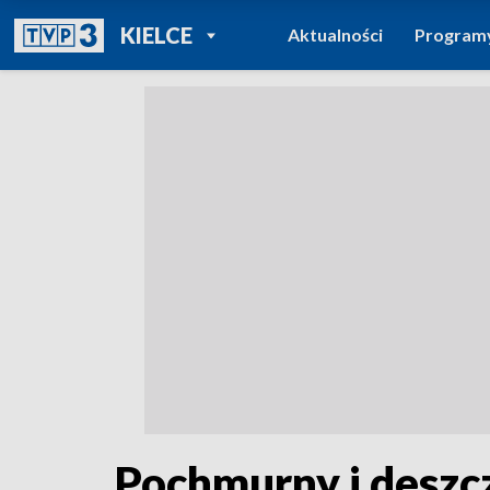
POWRÓT DO
KIELCE
Aktualności
Program
TVP REGIONY
Pochmurny i deszc