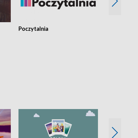
Poczytalnia
Koncerty TV