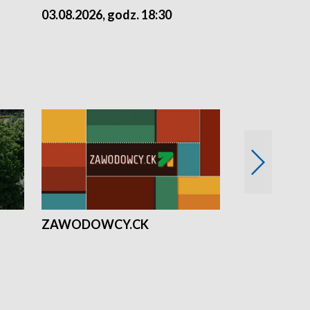
03.08.2026, godz. 18:30
02.08.2026, 
ZAWODOWCY.CK
Solidarni z U