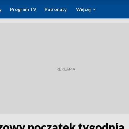
y
Program TV
Patronaty
Więcej
zowy początek tygodnia.