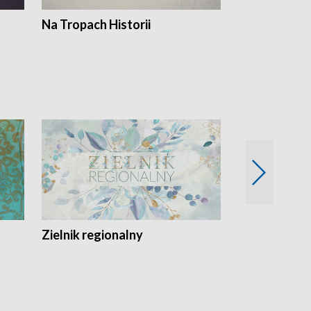
Na Tropach Historii
Szept ziemi
Zielnik regionalny
EkoLogiczni