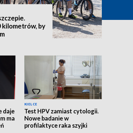
szczepie.
 kilometrów, by
ym
KIELCE
e daje
Test HPV zamiast cytologii.
am ma
Nowe badanie w
eń
profilaktyce raka szyjki
macicy