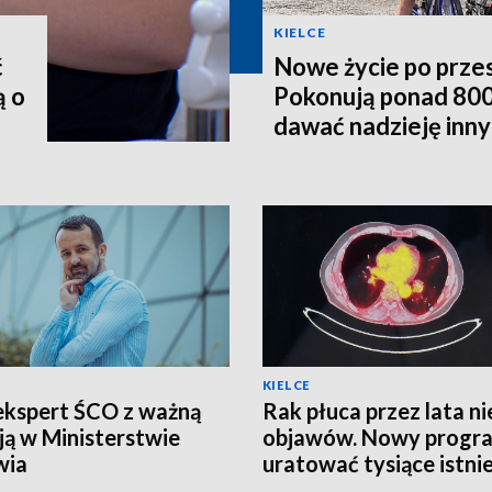
KIELCE
ć
Nowe życie po prze
ą o
Pokonują ponad 800
dawać nadzieję inn
KIELCE
ekspert ŚCO z ważną
Rak płuca przez lata ni
ją w Ministerstwie
objawów. Nowy progr
wia
uratować tysiące istni