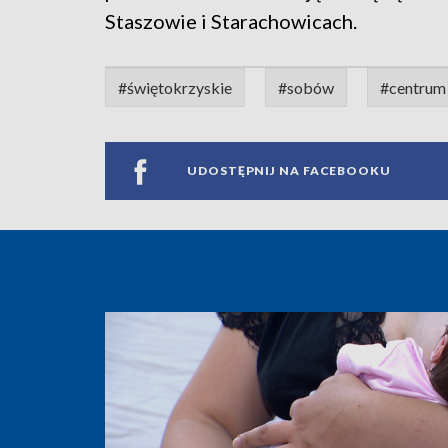
Staszowie i Starachowicach.
#świętokrzyskie
#sobów
#centrum
UDOSTĘPNIJ NA FACEBOOKU