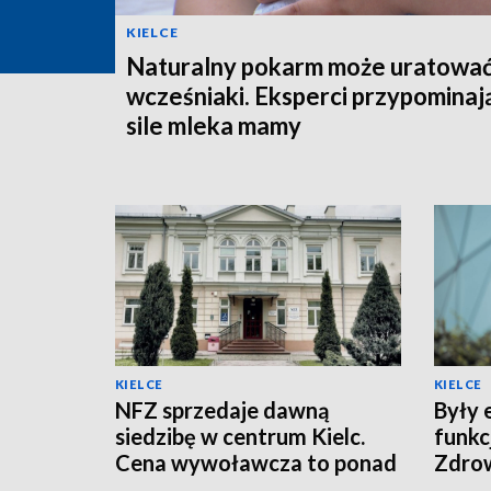
KIELCE
Naturalny pokarm może uratowa
wcześniaki. Eksperci przypominaj
sile mleka mamy
KIELCE
KIELCE
NFZ sprzedaje dawną
Były 
siedzibę w centrum Kielc.
funkc
Cena wywoławcza to ponad
Zdro
10 mln zł