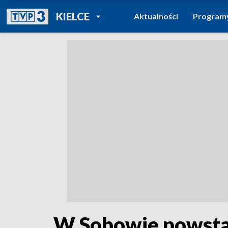
POWRÓT DO
KIELCE
Aktualności
Program
TVP REGIONY
W Sobowie powsta