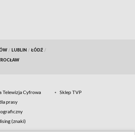
KÓW
/
LUBLIN
/
ŁÓDŹ
/
ROCŁAW
 Telewizja Cyfrowa
Sklep TVP
la prasy
tograficzny
sing (znaki)