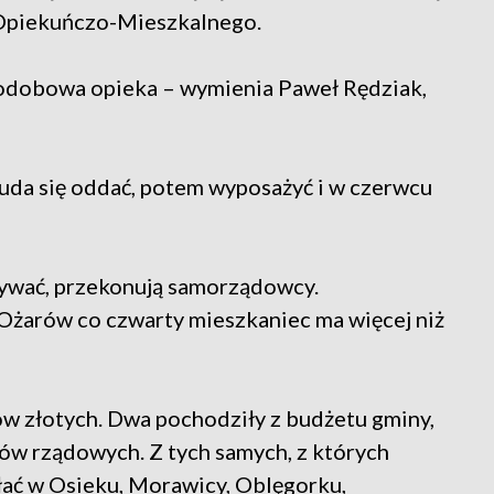
 Opiekuńczo-Mieszkalnego.
całodobowa opieka – wymienia Paweł Rędziak,
 uda się oddać, potem wyposażyć i w czerwcu
bywać, przekonują samorządowcy.
 Ożarów co czwarty mieszkaniec ma więcej niż
ów złotych. Dwa pochodziły z budżetu gminy,
ów rządowych. Z tych samych, z których
łać w Osieku, Morawicy, Oblęgorku,