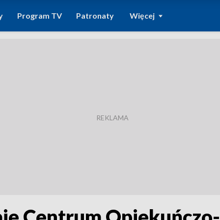
y
Program TV
Patronaty
Więcej
je Centrum Opiekuńczo-