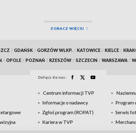
ZOBACZ WIĘCEJ
SZCZ
/
GDAŃSK
/
GORZÓW WLKP.
/
KATOWICE
/
KIELCE
/
KRA
N
/
OPOLE
/
POZNAŃ
/
RZESZÓW
/
SZCZECIN
/
WARSZAWA
/
W
Dołącz do nas:
Centrum informacji TVP
Naziemna
Informacje o nadawcy
Program d
zetargowe
Zgłoś program (ROPAT)
Serwis fo
wizyjna
Kariera w TVP
Merchandi