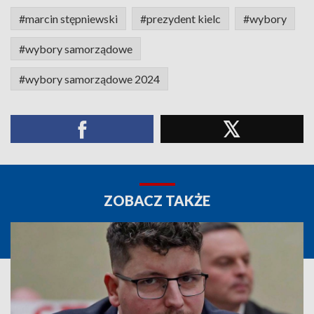
#marcin stępniewski
#prezydent kielc
#wybory
#wybory samorządowe
#wybory samorządowe 2024
ZOBACZ TAKŻE