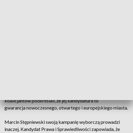
Rafał Kasprzyk poseł z ramienia Trzeciej Drogi dodawał, że
kandydatka Kolacji Obywatelskiej zrealizuje główne
postulaty Polski 2050. Plan minimum to bezpieczne przejścia
dla pieszych i działania mające na celu zmniejszenie
zanieczyszczenia powietrza.
- My poprzez ostatnie lata w tym środowisku politycznym
spotykaliśmy się wielokrotnie, odkładając swoje różnice na
bok. Spotykaliśmy się na ulicach, żeby walczyć o sprawy
najważniejsze, żeby walczyć o wartości, które nas łączą –
mówi Agata Wojda, kandydatka KO na prezydenta Kielc.
Teraz łączyć ma sama Agata Wojda. Przedstawiciele
koalicjantów podkreślali, że jej kandydatura to
gwarancja nowoczesnego, otwartego i europejskiego miasta.
Marcin Stępniewski swoją kampanię wyborczą prowadzi
inaczej. Kandydat Prawa i Sprawiedliwości zapowiada, że