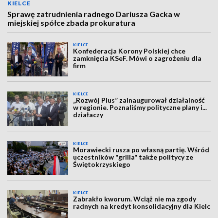
KIELCE
Sprawę zatrudnienia radnego Dariusza Gacka w
miejskiej spółce zbada prokuratura
KIELCE
Konfederacja Korony Polskiej chce
zamknięcia KSeF. Mówi o zagrożeniu dla
firm
KIELCE
„Rozwój Plus” zainaugurował działalność
w regionie. Poznaliśmy polityczne plany i...
działaczy
KIELCE
Morawiecki rusza po własną partię. Wśród
uczestników "grilla" także politycy ze
Świętokrzyskiego
KIELCE
Zabrakło kworum. Wciąż nie ma zgody
radnych na kredyt konsolidacyjny dla Kielc