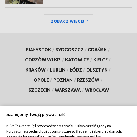
ZOBACZ WIĘCEJ
BIAŁYSTOK
/
BYDGOSZCZ
/
GDAŃSK
/
GORZÓW WLKP.
/
KATOWICE
/
KIELCE
/
KRAKÓW
/
LUBLIN
/
ŁÓDŹ
/
OLSZTYN
/
OPOLE
/
POZNAŃ
/
RZESZÓW
/
SZCZECIN
/
WARSZAWA
/
WROCŁAW
Szanujemy Twoją prywatność
Dołącz do nas:
Kliknij "Akceptuję i przechodzę do serwisu", aby wyrazić zgody na
korzystanie z technologii automatycznego śledzenia i zbierania danych,
TVP
dostęp do informacji na Twoim urządzeniu końcowym i ich