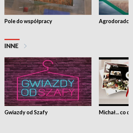
Pole do współpracy
Agrodoradcy 
INNE
Gwiazdy od Szafy
Michał... co dz