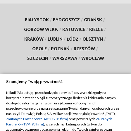
BIAŁYSTOK
/
BYDGOSZCZ
/
GDAŃSK
/
GORZÓW WLKP.
/
KATOWICE
/
KIELCE
/
KRAKÓW
/
LUBLIN
/
ŁÓDŹ
/
OLSZTYN
/
OPOLE
/
POZNAŃ
/
RZESZÓW
/
SZCZECIN
/
WARSZAWA
/
WROCŁAW
Szanujemy Twoją prywatność
Dołącz do nas:
Kliknij "Akceptuję i przechodzę do serwisu", aby wyrazić zgody na
korzystanie z technologii automatycznego śledzenia i zbierania danych,
TVP
dostęp do informacji na Twoim urządzeniu końcowym i ich
Abonament TVP
przechowywanie oraz na przetwarzanie Twoich danych osobowych przez
Regulamin TVP
nas, czyli Telewizję Polską S.A. w likwidacji (zwaną dalej również „TVP”),
Emisja w TVP
Zaufanych Partnerów z IAB* (1201 firm)
oraz pozostałych
Zaufanych
Polityka prywatności
Partnerów TVP (93 firm)
, w celach marketingowych (w tym do
Centrum informacji TVP
Moje zgody
zautomatyzowanego dopasowania reklam do Twoich zainteresowań i