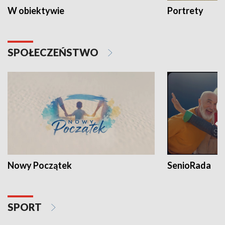
W obiektywie
Portrety
SPOŁECZEŃSTWO
Nowy Początek
SenioRada
SPORT