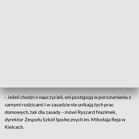
życia - aż 66% jest na „tak”. Ponad połowa osób w wieku
między 30. a 39. rokiem życia jest na „nie”. Najwięcej
przeciwników tego pomysłu stanowią seniorzy- to aż 68%
badanych.
- Według mnie jest to bardzo błędne myślenie, bo młodzi
ludzie powinni w domu też mieć jakieś zajęcie. Prace domowe
powinny być zadawane – uważa Stanisław Plewa, dziadek
Zosi – uczennicy klasy trzeciej.
I tak jest w tej prywatnej szkole w Kielcach. Taką decyzję
podjęła dyrekcja również po konsultacjach z rodzicami.
- Jeżeli chodzi o nauczycieli, oni postępują w porozumieniu z
samymi rodzicami i w zasadzie nie unikają tych prac
domowych, tak dla zasady – mówi Ryszard Nazimek,
dyrektor Zespołu Szkół Społecznych im. Mikołaja Reja w
Kielcach.