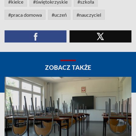
#kielce
#świętokrzyskie
#szkoła
#praca domowa
#uczeń
#nauczyciel
ZOBACZ TAKŻE