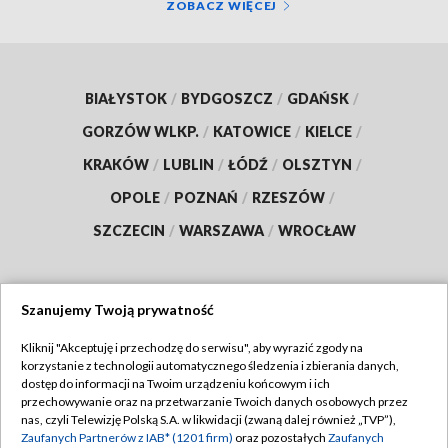
ZOBACZ WIĘCEJ
BIAŁYSTOK
/
BYDGOSZCZ
/
GDAŃSK
/
GORZÓW WLKP.
/
KATOWICE
/
KIELCE
/
KRAKÓW
/
LUBLIN
/
ŁÓDŹ
/
OLSZTYN
/
OPOLE
/
POZNAŃ
/
RZESZÓW
/
SZCZECIN
/
WARSZAWA
/
WROCŁAW
Szanujemy Twoją prywatność
Dołącz do nas:
Kliknij "Akceptuję i przechodzę do serwisu", aby wyrazić zgody na
korzystanie z technologii automatycznego śledzenia i zbierania danych,
TVP
dostęp do informacji na Twoim urządzeniu końcowym i ich
Abonament TVP
przechowywanie oraz na przetwarzanie Twoich danych osobowych przez
Regulamin TVP
nas, czyli Telewizję Polską S.A. w likwidacji (zwaną dalej również „TVP”),
Emisja w TVP
Polityka prywatności
Zaufanych Partnerów z IAB* (1201 firm)
oraz pozostałych
Zaufanych