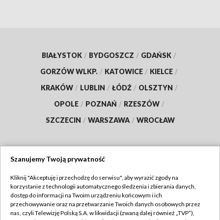
BIAŁYSTOK
/
BYDGOSZCZ
/
GDAŃSK
/
GORZÓW WLKP.
/
KATOWICE
/
KIELCE
/
KRAKÓW
/
LUBLIN
/
ŁÓDŹ
/
OLSZTYN
/
OPOLE
/
POZNAŃ
/
RZESZÓW
/
SZCZECIN
/
WARSZAWA
/
WROCŁAW
Szanujemy Twoją prywatność
Dołącz do nas:
Kliknij "Akceptuję i przechodzę do serwisu", aby wyrazić zgody na
korzystanie z technologii automatycznego śledzenia i zbierania danych,
TVP
dostęp do informacji na Twoim urządzeniu końcowym i ich
Abonament TVP
przechowywanie oraz na przetwarzanie Twoich danych osobowych przez
Regulamin TVP
nas, czyli Telewizję Polską S.A. w likwidacji (zwaną dalej również „TVP”),