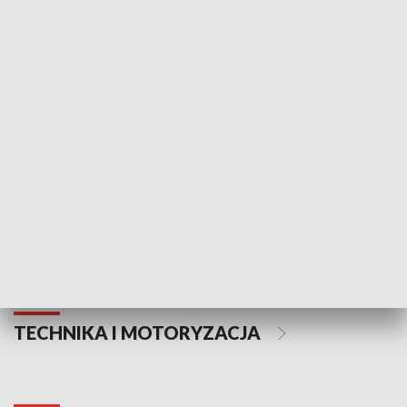
KULTURA I SZTUKA
Informator kulturalny
Drzwi do kult
TECHNIKA I MOTORYZACJA