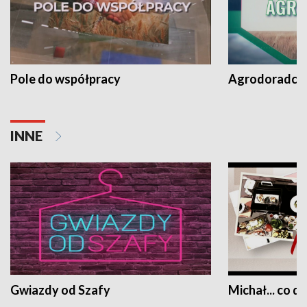
Pole do współpracy
Agrodoradcy 
INNE
Gwiazdy od Szafy
Michał... co dz