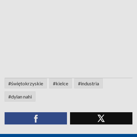
#świętokrzyskie
#kielce
#industria
#dylan nahi