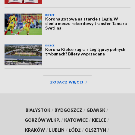
KIELCE
Korona gotowa na starcie z Legią. W
cieniu meczu rekordowy transfer Tamara
Svetlina
KIELCE
Korona Kielce zagra z Legią przy pełnych
trybunach? Bilety wyprzedane
ZOBACZ WIĘCEJ
BIAŁYSTOK
/
BYDGOSZCZ
/
GDAŃSK
/
GORZÓW WLKP.
/
KATOWICE
/
KIELCE
/
KRAKÓW
/
LUBLIN
/
ŁÓDŹ
/
OLSZTYN
/