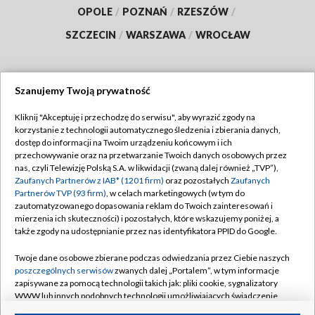
OPOLE
/
POZNAŃ
/
RZESZÓW
/
SZCZECIN
/
WARSZAWA
/
WROCŁAW
Szanujemy Twoją prywatność
Dołącz do nas:
Kliknij "Akceptuję i przechodzę do serwisu", aby wyrazić zgody na
korzystanie z technologii automatycznego śledzenia i zbierania danych,
TVP
dostęp do informacji na Twoim urządzeniu końcowym i ich
Abonament TVP
przechowywanie oraz na przetwarzanie Twoich danych osobowych przez
Regulamin TVP
nas, czyli Telewizję Polską S.A. w likwidacji (zwaną dalej również „TVP”),
Emisja w TVP
Polityka prywatności
Zaufanych Partnerów z IAB* (1201 firm)
oraz pozostałych
Zaufanych
Partnerów TVP (93 firm)
, w celach marketingowych (w tym do
Centrum informacji TVP
Moje zgody
zautomatyzowanego dopasowania reklam do Twoich zainteresowań i
mierzenia ich skuteczności) i pozostałych, które wskazujemy poniżej, a
Naziemna Telewizja Cyfrowa
Pomoc
także zgody na udostępnianie przez nas identyfikatora PPID do Google.
Sklep TVP
Biuro reklamy
Twoje dane osobowe zbierane podczas odwiedzania przez Ciebie naszych
Rada Programowa
Kontakt
poszczególnych serwisów
zwanych dalej „Portalem”, w tym informacje
zapisywane za pomocą technologii takich jak: pliki cookie, sygnalizatory
System NOS
WWW lub innych podobnych technologii umożliwiających świadczenie
dopasowanych i bezpiecznych usług, personalizację treści oraz reklam,
Informacje o nadawcy