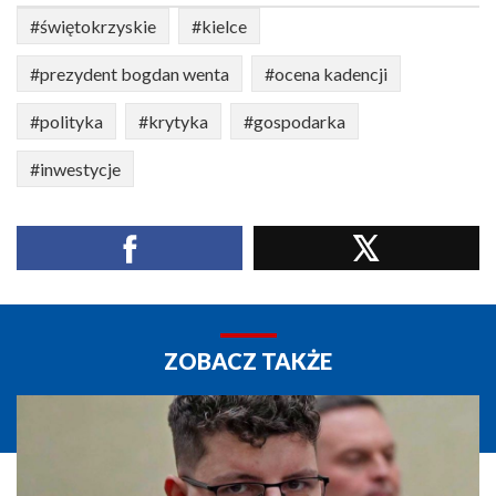
#świętokrzyskie
#kielce
#prezydent bogdan wenta
#ocena kadencji
#polityka
#krytyka
#gospodarka
#inwestycje
ZOBACZ TAKŻE