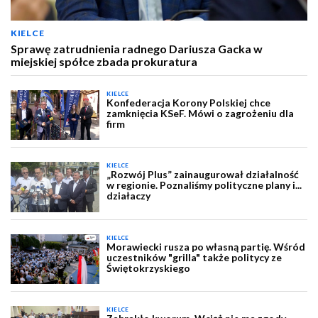
KIELCE
Sprawę zatrudnienia radnego Dariusza Gacka w
miejskiej spółce zbada prokuratura
KIELCE
Konfederacja Korony Polskiej chce
zamknięcia KSeF. Mówi o zagrożeniu dla
firm
KIELCE
„Rozwój Plus” zainaugurował działalność
w regionie. Poznaliśmy polityczne plany i...
działaczy
KIELCE
Morawiecki rusza po własną partię. Wśród
uczestników "grilla" także politycy ze
Świętokrzyskiego
KIELCE