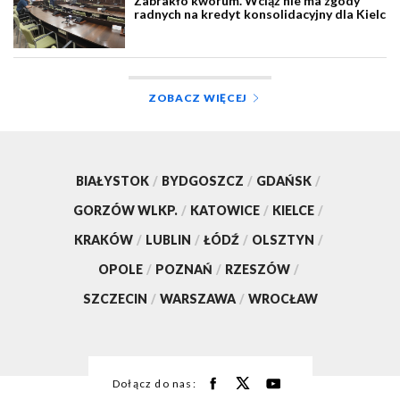
Zabrakło kworum. Wciąż nie ma zgody
radnych na kredyt konsolidacyjny dla Kielc
ZOBACZ WIĘCEJ
BIAŁYSTOK
/
BYDGOSZCZ
/
GDAŃSK
/
GORZÓW WLKP.
/
KATOWICE
/
KIELCE
/
KRAKÓW
/
LUBLIN
/
ŁÓDŹ
/
OLSZTYN
/
OPOLE
/
POZNAŃ
/
RZESZÓW
/
SZCZECIN
/
WARSZAWA
/
WROCŁAW
Dołącz do nas: