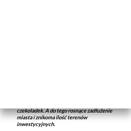
sukcesami. – Dokończenie modernizacji ulicy Wincentego
Witosa, kontynuujemy program szczepień przeciwko
meningokokom – wyliczał prezydent Kielc.
Z 75 wyborczych obietnic Bogdan Wenta zrealizował ... 33.
Czyli ponad 50 procent deklaracji wylądowało w koszu. –
Faktury miały być, faktur nie było. Potem miały być właśnie
zapowiedzi konkursów, konkursów nie było – przypomina dr
Agnieszka Zaremba.
Było za to kilka kompromitujących
decyzji. Między innymi zwolnienie
dyrektora ZTM w parku miejskim czy
wręczenie wypowiedzenia w pudełku
czekoladek. A do tego rosnące zadłużenie
miasta i znikoma ilość terenów
inwestycyjnych.