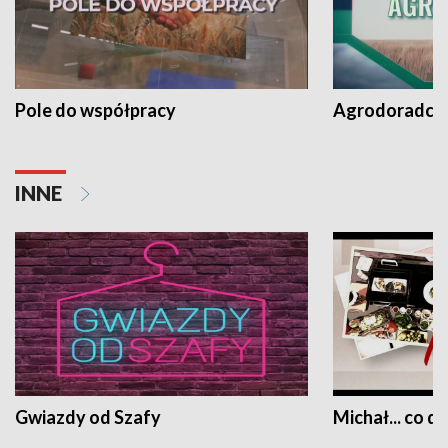
Pole do współpracy
Agrodoradcy 
INNE
Gwiazdy od Szafy
Michał... co dz