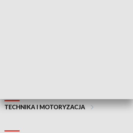
KULTURA I SZTUKA
Informator kulturalny
Drzwi do kult
TECHNIKA I MOTORYZACJA