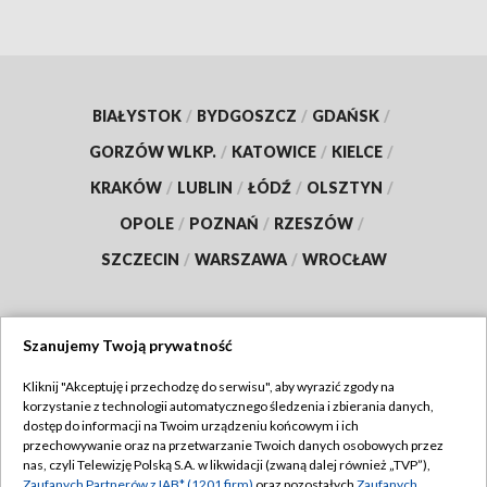
BIAŁYSTOK
/
BYDGOSZCZ
/
GDAŃSK
/
GORZÓW WLKP.
/
KATOWICE
/
KIELCE
/
KRAKÓW
/
LUBLIN
/
ŁÓDŹ
/
OLSZTYN
/
OPOLE
/
POZNAŃ
/
RZESZÓW
/
SZCZECIN
/
WARSZAWA
/
WROCŁAW
Szanujemy Twoją prywatność
Dołącz do nas:
Kliknij "Akceptuję i przechodzę do serwisu", aby wyrazić zgody na
korzystanie z technologii automatycznego śledzenia i zbierania danych,
TVP
dostęp do informacji na Twoim urządzeniu końcowym i ich
Abonament TVP
przechowywanie oraz na przetwarzanie Twoich danych osobowych przez
Regulamin TVP
nas, czyli Telewizję Polską S.A. w likwidacji (zwaną dalej również „TVP”),
Emisja w TVP
Zaufanych Partnerów z IAB* (1201 firm)
oraz pozostałych
Zaufanych
Polityka prywatności