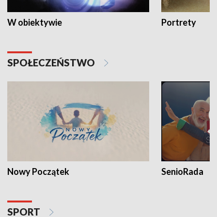
W obiektywie
Portrety
SPOŁECZEŃSTWO
Nowy Początek
SenioRada
SPORT