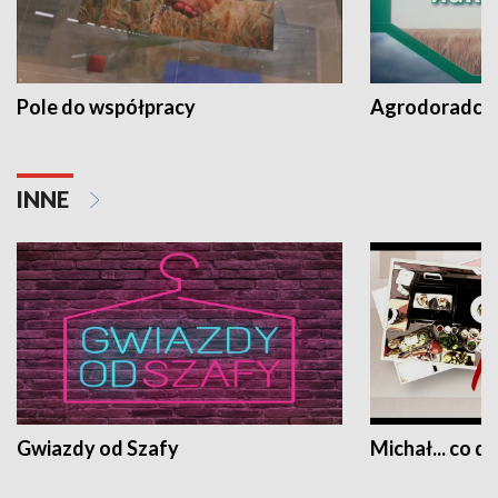
Pole do współpracy
Agrodoradcy 
INNE
Gwiazdy od Szafy
Michał... co dz