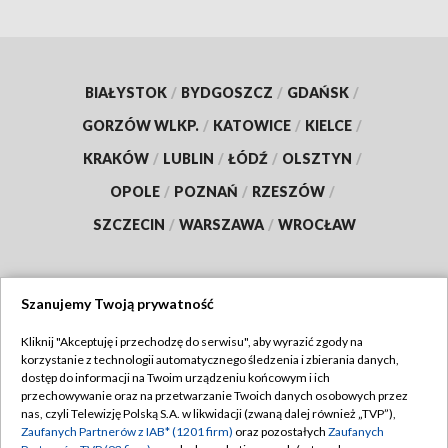
BIAŁYSTOK
/
BYDGOSZCZ
/
GDAŃSK
/
GORZÓW WLKP.
/
KATOWICE
/
KIELCE
/
KRAKÓW
/
LUBLIN
/
ŁÓDŹ
/
OLSZTYN
/
OPOLE
/
POZNAŃ
/
RZESZÓW
/
SZCZECIN
/
WARSZAWA
/
WROCŁAW
Szanujemy Twoją prywatność
Dołącz do nas:
Kliknij "Akceptuję i przechodzę do serwisu", aby wyrazić zgody na
korzystanie z technologii automatycznego śledzenia i zbierania danych,
TVP
dostęp do informacji na Twoim urządzeniu końcowym i ich
Abonament TVP
przechowywanie oraz na przetwarzanie Twoich danych osobowych przez
Regulamin TVP
nas, czyli Telewizję Polską S.A. w likwidacji (zwaną dalej również „TVP”),
Emisja w TVP
Zaufanych Partnerów z IAB* (1201 firm)
oraz pozostałych
Zaufanych
Polityka prywatności