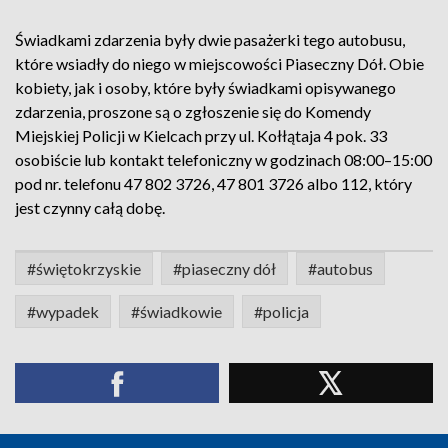
Świadkami zdarzenia były dwie pasażerki tego autobusu,
które wsiadły do niego w miejscowości Piaseczny Dół. Obie
kobiety, jak i osoby, które były świadkami opisywanego
zdarzenia, proszone są o zgłoszenie się do Komendy
Miejskiej Policji w Kielcach przy ul. Kołłątaja 4 pok. 33
osobiście lub kontakt telefoniczny w godzinach 08:00–15:00
pod nr. telefonu 47 802 3726, 47 801 3726 albo 112, który
jest czynny całą dobę.
#świętokrzyskie
#piaseczny dół
#autobus
#wypadek
#świadkowie
#policja