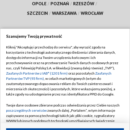
OPOLE
/
POZNAŃ
/
RZESZÓW
/
SZCZECIN
/
WARSZAWA
/
WROCŁAW
Szanujemy Twoją prywatność
Dołącz do nas:
Kliknij "Akceptuję i przechodzę do serwisu", aby wyrazić zgody na
korzystanie z technologii automatycznego śledzenia i zbierania danych,
TVP
dostęp do informacji na Twoim urządzeniu końcowym i ich
Abonament TVP
przechowywanie oraz na przetwarzanie Twoich danych osobowych przez
Regulamin TVP
nas, czyli Telewizję Polską S.A. w likwidacji (zwaną dalej również „TVP”),
Emisja w TVP
Polityka prywatności
Zaufanych Partnerów z IAB* (1201 firm)
oraz pozostałych
Zaufanych
Partnerów TVP (93 firm)
, w celach marketingowych (w tym do
Centrum informacji TVP
Moje zgody
zautomatyzowanego dopasowania reklam do Twoich zainteresowań i
mierzenia ich skuteczności) i pozostałych, które wskazujemy poniżej, a
Naziemna Telewizja Cyfrowa
Pomoc
także zgody na udostępnianie przez nas identyfikatora PPID do Google.
Sklep TVP
Biuro reklamy
Twoje dane osobowe zbierane podczas odwiedzania przez Ciebie naszych
Rada Programowa
Kontakt
poszczególnych serwisów
zwanych dalej „Portalem”, w tym informacje
zapisywane za pomocą technologii takich jak: pliki cookie, sygnalizatory
System NOS
WWW lub innych podobnych technologii umożliwiających świadczenie
dopasowanych i bezpiecznych usług, personalizację treści oraz reklam,
Informacje o nadawcy
Kanały