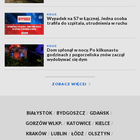
KIELCE
Wypadek na S7 w Łącznej. Jedna osoba
trafiła do szpitala, utrudnienia w ruchu
KIELCE
Dom spłonął w nocy. Po kilkunastu
godzinach z pogorzeliska znów zaczął
wydobywać się dym
ZOBACZ WIĘCEJ
BIAŁYSTOK
/
BYDGOSZCZ
/
GDAŃSK
/
GORZÓW WLKP.
/
KATOWICE
/
KIELCE
/
KRAKÓW
/
LUBLIN
/
ŁÓDŹ
/
OLSZTYN
/