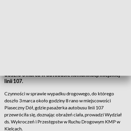
Policja szuka świadków wypadku w autobusie linii nr 107
Policja szuka świadków wypadku, do którego
doszło 3 marca w autobusie komunikacji miejskiej
linii 107.
Czynności w sprawie wypadku drogowego, do którego
doszło 3 marca około godziny 8 rano w miejscowości
Piaseczny Dół, gdzie pasażerka autobusu linii 107
przewróciła się, doznając obrażeń ciała, prowadzi Wydział
ds. Wykroczeń i Przestępstw w Ruchu Drogowym KMP w
Kielcach.