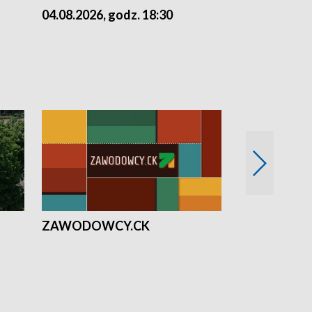
04.08.2026, godz. 18:30
03.08.2026, 
ZAWODOWCY.CK
Solidarni z U