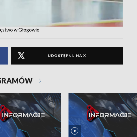
cięstwo w Głogowie
UDOSTĘPNIJ NA X
OGRAMÓW