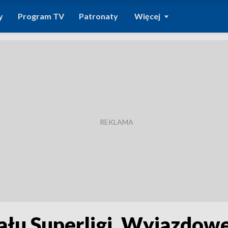
y
Program TV
Patronaty
Więcej
inału Superligi. Wyjazdo