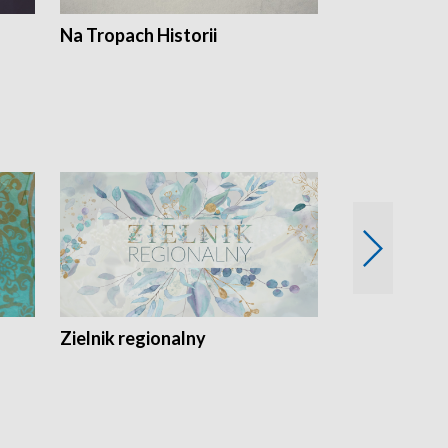
Na Tropach Historii
Szept ziemi
Zielnik regionalny
EkoLogiczni