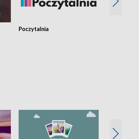
Poczytalnia
Koncerty TV