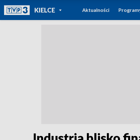
POWRÓT DO
KIELCE
Aktualności
Program
TVP REGIONY
Industria blisko f