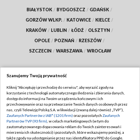
BIAŁYSTOK
/
BYDGOSZCZ
/
GDAŃSK
/
GORZÓW WLKP.
/
KATOWICE
/
KIELCE
/
KRAKÓW
/
LUBLIN
/
ŁÓDŹ
/
OLSZTYN
/
OPOLE
/
POZNAŃ
/
RZESZÓW
/
SZCZECIN
/
WARSZAWA
/
WROCŁAW
Szanujemy Twoją prywatność
Dołącz do nas:
Kliknij "Akceptuję i przechodzę do serwisu", aby wyrazić zgody na
korzystanie z technologii automatycznego śledzenia i zbierania danych,
TVP
dostęp do informacji na Twoim urządzeniu końcowym i ich
Abonament TVP
przechowywanie oraz na przetwarzanie Twoich danych osobowych przez
Regulamin TVP
nas, czyli Telewizję Polską S.A. w likwidacji (zwaną dalej również „TVP”),
Emisja w TVP
Polityka prywatności
Zaufanych Partnerów z IAB* (1201 firm)
oraz pozostałych
Zaufanych
Partnerów TVP (93 firm)
, w celach marketingowych (w tym do
Centrum informacji TVP
Moje zgody
zautomatyzowanego dopasowania reklam do Twoich zainteresowań i
mierzenia ich skuteczności) i pozostałych, które wskazujemy poniżej, a
Naziemna Telewizja Cyfrowa
Pomoc
także zgody na udostępnianie przez nas identyfikatora PPID do Google.