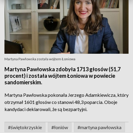
Martyna Pawłowska została wójtem Łoniowa
Martyna Pawłowska zdobyła 1713 głosów (51,7
procent) i została wójtem Łoniowa w powiecie
sandomierskim.
Martyna Pawłowska pokonała Jerzego Adamkiewicza, który
otrzymał 1601 głosów co stanowi 48,3 poparcia. Oboje
kandydaci deklarowali, że są bezpartyjni.
#świętokrzyskie
#łoniów
#martyna pawłowska