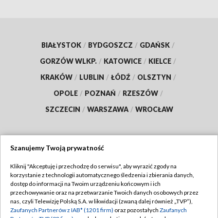
BIAŁYSTOK
/
BYDGOSZCZ
/
GDAŃSK
/
GORZÓW WLKP.
/
KATOWICE
/
KIELCE
/
KRAKÓW
/
LUBLIN
/
ŁÓDŹ
/
OLSZTYN
/
OPOLE
/
POZNAŃ
/
RZESZÓW
/
SZCZECIN
/
WARSZAWA
/
WROCŁAW
Szanujemy Twoją prywatność
Dołącz do nas:
Kliknij "Akceptuję i przechodzę do serwisu", aby wyrazić zgody na
korzystanie z technologii automatycznego śledzenia i zbierania danych,
TVP
dostęp do informacji na Twoim urządzeniu końcowym i ich
Abonament TVP
przechowywanie oraz na przetwarzanie Twoich danych osobowych przez
Regulamin TVP
nas, czyli Telewizję Polską S.A. w likwidacji (zwaną dalej również „TVP”),
Emisja w TVP
Zaufanych Partnerów z IAB* (1201 firm)
oraz pozostałych
Zaufanych
Polityka prywatności