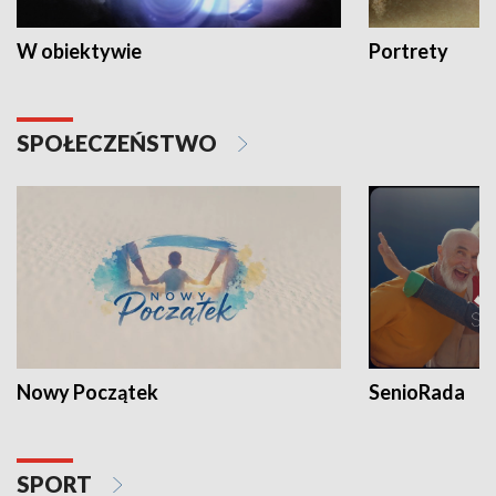
W obiektywie
Portrety
SPOŁECZEŃSTWO
Nowy Początek
SenioRada
SPORT