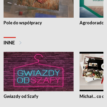
Pole do współpracy
Agrodoradcy 
INNE
Gwiazdy od Szafy
Michał... co dz