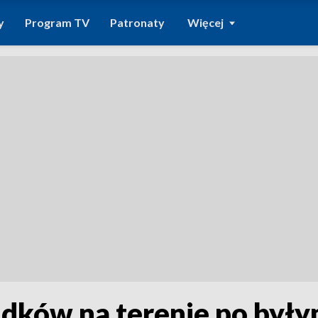
y
Program TV
Patronaty
Więcej
dków na terenie po były