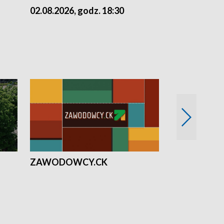
02.08.2026, godz. 18:30
01.08.2026, 
ZAWODOWCY.CK
Solidarni z U