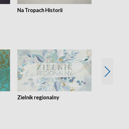
Na Tropach Historii
Szept ziemi
Zielnik regionalny
EkoLogiczni