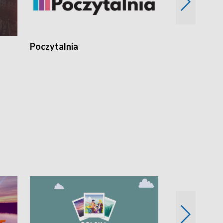
Poczytalnia
Koncerty TV