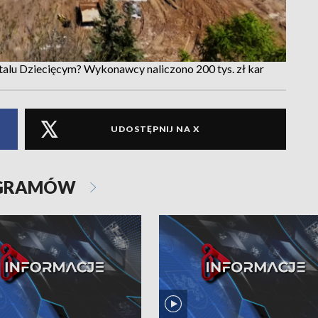
talu Dziecięcym? Wykonawcy naliczono 200 tys. zł kar
UDOSTĘPNIJ NA X
OGRAMÓW