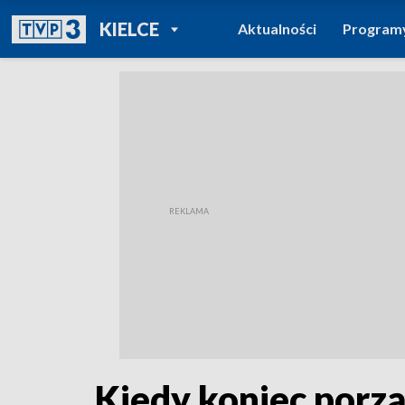
POWRÓT DO
KIELCE
Aktualności
Program
TVP REGIONY
Kiedy koniec porzą