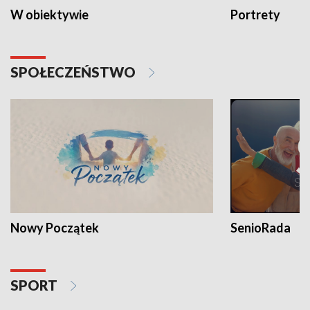
W obiektywie
Portrety
SPOŁECZEŃSTWO
Nowy Początek
SenioRada
SPORT