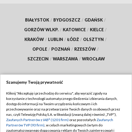
BIAŁYSTOK
/
BYDGOSZCZ
/
GDAŃSK
/
GORZÓW WLKP.
/
KATOWICE
/
KIELCE
/
KRAKÓW
/
LUBLIN
/
ŁÓDŹ
/
OLSZTYN
/
OPOLE
/
POZNAŃ
/
RZESZÓW
/
SZCZECIN
/
WARSZAWA
/
WROCŁAW
Szanujemy Twoją prywatność
Dołącz do nas:
Kliknij "Akceptuję i przechodzę do serwisu", aby wyrazić zgody na
korzystanie z technologii automatycznego śledzenia i zbierania danych,
TVP
dostęp do informacji na Twoim urządzeniu końcowym i ich
Abonament TVP
przechowywanie oraz na przetwarzanie Twoich danych osobowych przez
Regulamin TVP
nas, czyli Telewizję Polską S.A. w likwidacji (zwaną dalej również „TVP”),
Emisja w TVP
Zaufanych Partnerów z IAB* (1201 firm)
oraz pozostałych
Zaufanych
Polityka prywatności
Partnerów TVP (93 firm)
, w celach marketingowych (w tym do
Centrum informacji TVP
Moje zgody
zautomatyzowanego dopasowania reklam do Twoich zainteresowań i