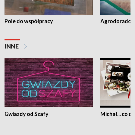
Pole do współpracy
Agrodoradcy 
INNE
Gwiazdy od Szafy
Michał... co dz