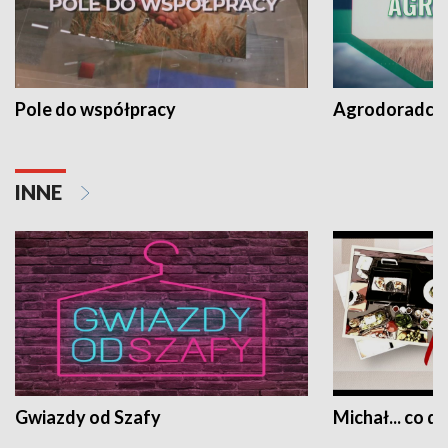
Pole do współpracy
Agrodoradcy 
INNE
Gwiazdy od Szafy
Michał... co dz