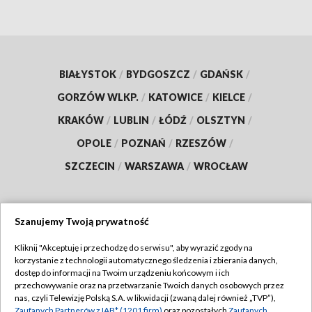
BIAŁYSTOK
/
BYDGOSZCZ
/
GDAŃSK
/
GORZÓW WLKP.
/
KATOWICE
/
KIELCE
/
KRAKÓW
/
LUBLIN
/
ŁÓDŹ
/
OLSZTYN
/
OPOLE
/
POZNAŃ
/
RZESZÓW
/
SZCZECIN
/
WARSZAWA
/
WROCŁAW
Szanujemy Twoją prywatność
Dołącz do nas:
Kliknij "Akceptuję i przechodzę do serwisu", aby wyrazić zgody na
korzystanie z technologii automatycznego śledzenia i zbierania danych,
TVP
dostęp do informacji na Twoim urządzeniu końcowym i ich
Abonament TVP
przechowywanie oraz na przetwarzanie Twoich danych osobowych przez
Regulamin TVP
nas, czyli Telewizję Polską S.A. w likwidacji (zwaną dalej również „TVP”),
Emisja w TVP
Zaufanych Partnerów z IAB* (1201 firm)
oraz pozostałych
Zaufanych
Polityka prywatności