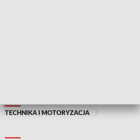
KULTURA I SZTUKA
Informator kulturalny
Drzwi do kult
TECHNIKA I MOTORYZACJA