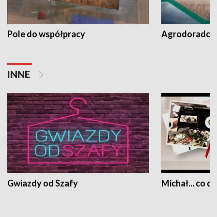
Pole do współpracy
Agrodoradcy 
INNE
Gwiazdy od Szafy
Michał... co dz