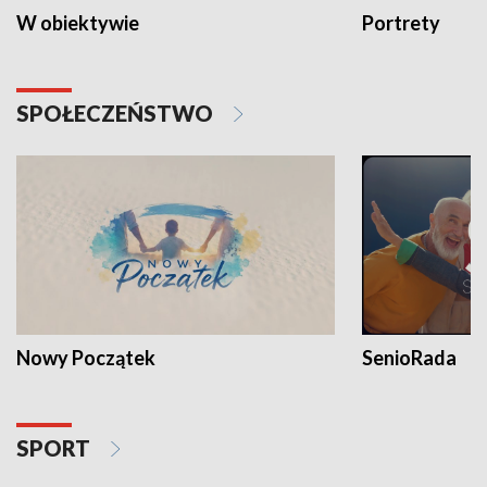
W obiektywie
Portrety
SPOŁECZEŃSTWO
Nowy Początek
SenioRada
SPORT