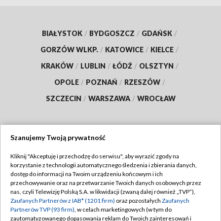
BIAŁYSTOK
/
BYDGOSZCZ
/
GDAŃSK
/
GORZÓW WLKP.
/
KATOWICE
/
KIELCE
/
KRAKÓW
/
LUBLIN
/
ŁÓDŹ
/
OLSZTYN
/
OPOLE
/
POZNAŃ
/
RZESZÓW
/
SZCZECIN
/
WARSZAWA
/
WROCŁAW
Szanujemy Twoją prywatność
Dołącz do nas:
Kliknij "Akceptuję i przechodzę do serwisu", aby wyrazić zgody na
korzystanie z technologii automatycznego śledzenia i zbierania danych,
TVP
dostęp do informacji na Twoim urządzeniu końcowym i ich
Abonament TVP
przechowywanie oraz na przetwarzanie Twoich danych osobowych przez
Regulamin TVP
nas, czyli Telewizję Polską S.A. w likwidacji (zwaną dalej również „TVP”),
Emisja w TVP
Zaufanych Partnerów z IAB* (1201 firm)
oraz pozostałych
Zaufanych
Polityka prywatności
Partnerów TVP (93 firm)
, w celach marketingowych (w tym do
Centrum informacji TVP
Moje zgody
zautomatyzowanego dopasowania reklam do Twoich zainteresowań i