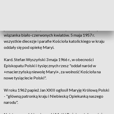
tysięcznej rocznicy chrztu Polski.
Episkopat Polski 26 sierpnia 1956 r. dokonał aktu
odnowienia ślubów jasnogórskich. Uwięzionego wówczas
przez władze PRL prymasa Polski symbolizował pusty tron i
wiązanka biało-czerwonych kwiatów. 5 maja 1957 r.
wszystkie diecezje i parafie Kościoła katolickiego w kraju
oddały się pod opiekę Maryi.
Kard. Stefan Wyszyński 3 maja 1966 r., w obecności
Episkopatu Polski i tysięcznych rzesz "oddał naród w
+macierzyńską niewolę Maryi+, za wolność Kościoła na
nowe tysiąclecie Polski".
W roku 1962 papież Jan XXIII ogłosił Maryję Królową Polski
- "główną patronką kraju i Niebieską Opiekunką naszego
narodu".