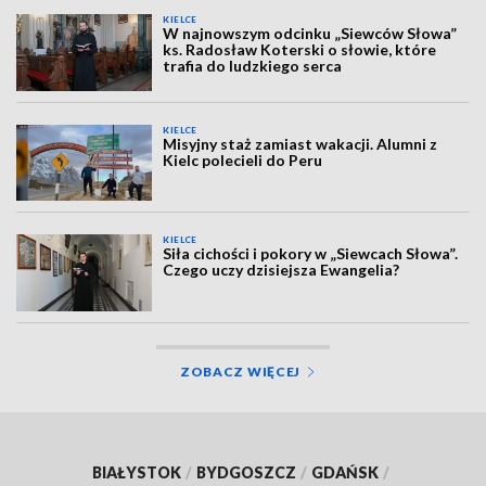
KIELCE
W najnowszym odcinku „Siewców Słowa”
ks. Radosław Koterski o słowie, które
trafia do ludzkiego serca
KIELCE
Misyjny staż zamiast wakacji. Alumni z
Kielc polecieli do Peru
KIELCE
Siła cichości i pokory w „Siewcach Słowa”.
Czego uczy dzisiejsza Ewangelia?
ZOBACZ WIĘCEJ
BIAŁYSTOK
/
BYDGOSZCZ
/
GDAŃSK
/