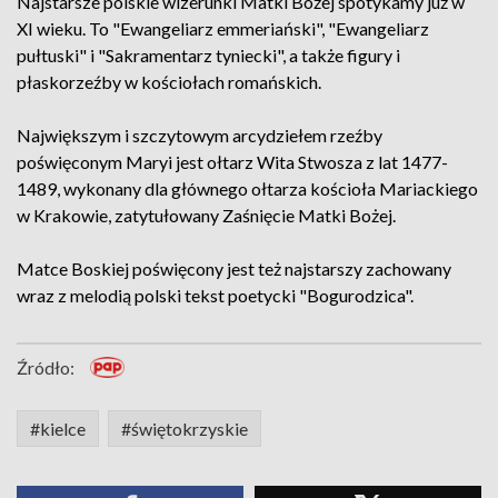
Najstarsze polskie wizerunki Matki Bożej spotykamy już w
XI wieku. To "Ewangeliarz emmeriański", "Ewangeliarz
pułtuski" i "Sakramentarz tyniecki", a także figury i
płaskorzeźby w kościołach romańskich.
Największym i szczytowym arcydziełem rzeźby
poświęconym Maryi jest ołtarz Wita Stwosza z lat 1477-
1489, wykonany dla głównego ołtarza kościoła Mariackiego
w Krakowie, zatytułowany Zaśnięcie Matki Bożej.
Matce Boskiej poświęcony jest też najstarszy zachowany
wraz z melodią polski tekst poetycki "Bogurodzica".
Źródło:
#kielce
#świętokrzyskie