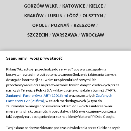
GORZÓW WLKP.
/
KATOWICE
/
KIELCE
/
KRAKÓW
/
LUBLIN
/
ŁÓDŹ
/
OLSZTYN
/
OPOLE
/
POZNAŃ
/
RZESZÓW
/
SZCZECIN
/
WARSZAWA
/
WROCŁAW
Szanujemy Twoją prywatność
Dołącz do nas:
Kliknij "Akceptuję i przechodzę do serwisu", aby wyrazić zgody na
korzystanie z technologii automatycznego śledzenia i zbierania danych,
TVP
dostęp do informacji na Twoim urządzeniu końcowym i ich
Abonament TVP
przechowywanie oraz na przetwarzanie Twoich danych osobowych przez
Regulamin TVP
nas, czyli Telewizję Polską S.A. w likwidacji (zwaną dalej również „TVP”),
Emisja w TVP
Polityka prywatności
Zaufanych Partnerów z IAB* (1201 firm)
oraz pozostałych
Zaufanych
Partnerów TVP (93 firm)
, w celach marketingowych (w tym do
Centrum informacji TVP
Moje zgody
zautomatyzowanego dopasowania reklam do Twoich zainteresowań i
mierzenia ich skuteczności) i pozostałych, które wskazujemy poniżej, a
Naziemna Telewizja Cyfrowa
Pomoc
także zgody na udostępnianie przez nas identyfikatora PPID do Google.
Sklep TVP
Biuro reklamy
Twoje dane osobowe zbierane podczas odwiedzania przez Ciebie naszych