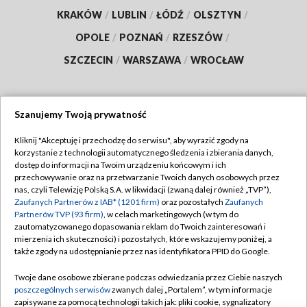
KRAKÓW
/
LUBLIN
/
ŁÓDŹ
/
OLSZTYN
/
OPOLE
/
POZNAŃ
/
RZESZÓW
/
SZCZECIN
/
WARSZAWA
/
WROCŁAW
Szanujemy Twoją prywatność
Dołącz do nas:
Kliknij "Akceptuję i przechodzę do serwisu", aby wyrazić zgody na
korzystanie z technologii automatycznego śledzenia i zbierania danych,
TVP
dostęp do informacji na Twoim urządzeniu końcowym i ich
Abonament TVP
przechowywanie oraz na przetwarzanie Twoich danych osobowych przez
Regulamin TVP
nas, czyli Telewizję Polską S.A. w likwidacji (zwaną dalej również „TVP”),
Emisja w TVP
Polityka prywatności
Zaufanych Partnerów z IAB* (1201 firm)
oraz pozostałych
Zaufanych
Partnerów TVP (93 firm)
, w celach marketingowych (w tym do
Centrum informacji TVP
Moje zgody
zautomatyzowanego dopasowania reklam do Twoich zainteresowań i
mierzenia ich skuteczności) i pozostałych, które wskazujemy poniżej, a
Naziemna Telewizja Cyfrowa
Pomoc
także zgody na udostępnianie przez nas identyfikatora PPID do Google.
Sklep TVP
Biuro reklamy
Twoje dane osobowe zbierane podczas odwiedzania przez Ciebie naszych
Rada Programowa
Kontakt
poszczególnych serwisów
zwanych dalej „Portalem”, w tym informacje
zapisywane za pomocą technologii takich jak: pliki cookie, sygnalizatory