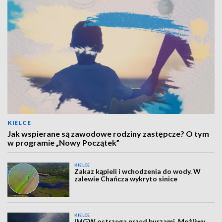
KIELCE
Jak wspierane są zawodowe rodziny zastępcze? O tym
w programie „Nowy Początek”
KIELCE
Zakaz kąpieli i wchodzenia do wody. W
zalewie Chańcza wykryto sinice
KIELCE
IMGW ostrzega przed burzami. Możliwy