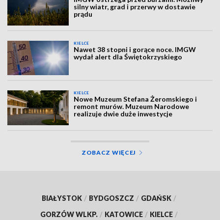
silny wiatr, grad i przerwy w dostawie
prądu
KIELCE
Nawet 38 stopni i gorące noce. IMGW
wydał alert dla Świętokrzyskiego
KIELCE
Nowe Muzeum Stefana Żeromskiego i
remont murów. Muzeum Narodowe
realizuje dwie duże inwestycje
ZOBACZ WIĘCEJ
BIAŁYSTOK
/
BYDGOSZCZ
/
GDAŃSK
/
GORZÓW WLKP.
/
KATOWICE
/
KIELCE
/