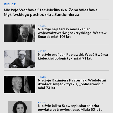
KIELCE
Nie żyje Wacława Stec-Myśliwska. Żona Wiesława
Myśliwskiego pochodziła z Sandomierza
KIELCE
Nie żyje najstarszy mieszkaniec
województwa świętokrzyskiego. Wacław
Smardz miał 106 lat
KIELCE
Nie żyje prof. Jan Pacławski. Współtwórca
kieleckiej polonistyki miał 91 lat
KIELCE
Nie żyje Kazimierz Pasternak. Wieloletni
działacz świętokrzyskiej „Solidarności”
miał 73 lat
KIELCE
Nie żyje Julita Szewczyk, skarbniczka
powiatu ostrowieckiego. Miała 53 lata