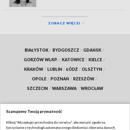
ZOBACZ WIĘCEJ
BIAŁYSTOK
/
BYDGOSZCZ
/
GDAŃSK
/
GORZÓW WLKP.
/
KATOWICE
/
KIELCE
/
KRAKÓW
/
LUBLIN
/
ŁÓDŹ
/
OLSZTYN
/
OPOLE
/
POZNAŃ
/
RZESZÓW
/
SZCZECIN
/
WARSZAWA
/
WROCŁAW
Szanujemy Twoją prywatność
Dołącz do nas:
Kliknij "Akceptuję i przechodzę do serwisu", aby wyrazić zgody na
korzystanie z technologii automatycznego śledzenia i zbierania danych,
TVP