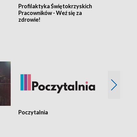
Profilaktyka Świętokrzyskich
Misja: Pacjen
Pracowników - Weź się za
zdrowie!
Poczytalnia
Koncerty TV