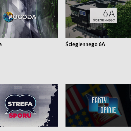
a
Ściegiennego 6A