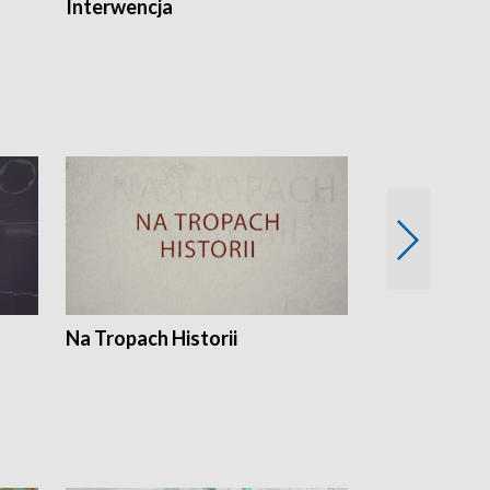
Interwencja
Fakty i Opin
Na Tropach Historii
Szept ziemi