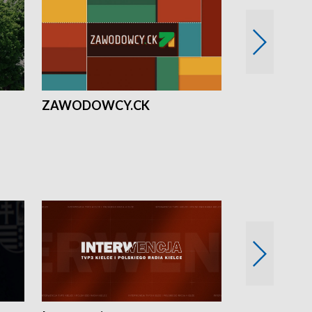
ZAWODOWCY.CK
Solidarni z U