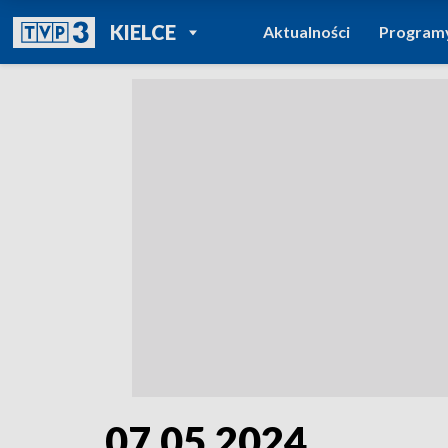
POWRÓT DO
KIELCE
Aktualności
Program
TVP REGIONY
07.05.2024