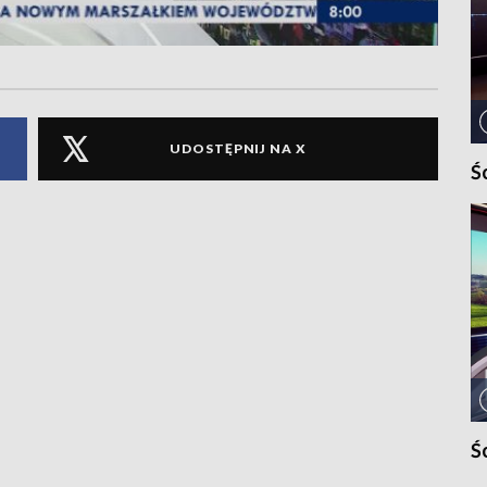
UDOSTĘPNIJ NA X
Ś
Ś