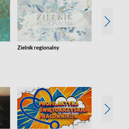
Zielnik regionalny
EkoLogiczni