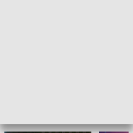
Informator kulturalny
Drzwi do kult
TECHNIKA I MOTORYZACJA
WYPOCZYNEK I REKREACJA