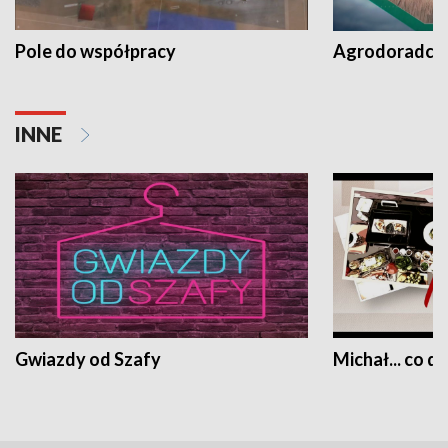
Pole do współpracy
Agrodoradcy 
INNE
Gwiazdy od Szafy
Michał... co dz