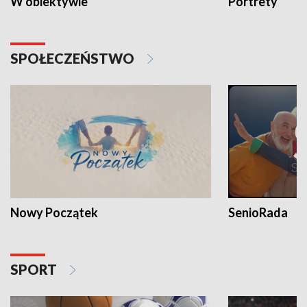
W obiektywie
Portrety
SPOŁECZEŃSTWO
Nowy Początek
SenioRada
SPORT