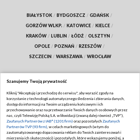
BIAŁYSTOK
/
BYDGOSZCZ
/
GDAŃSK
/
GORZÓW WLKP.
/
KATOWICE
/
KIELCE
/
KRAKÓW
/
LUBLIN
/
ŁÓDŹ
/
OLSZTYN
/
OPOLE
/
POZNAŃ
/
RZESZÓW
/
SZCZECIN
/
WARSZAWA
/
WROCŁAW
Szanujemy Twoją prywatność
Dołącz do nas:
Kliknij "Akceptuję i przechodzę do serwisu", aby wyrazić zgody na
korzystanie z technologii automatycznego śledzenia i zbierania danych,
TVP
dostęp do informacji na Twoim urządzeniu końcowym i ich
Abonament TVP
przechowywanie oraz na przetwarzanie Twoich danych osobowych przez
Regulamin TVP
nas, czyli Telewizję Polską S.A. w likwidacji (zwaną dalej również „TVP”),
Emisja w TVP
Zaufanych Partnerów z IAB* (1201 firm)
oraz pozostałych
Zaufanych
Polityka prywatności
Partnerów TVP (93 firm)
, w celach marketingowych (w tym do
Centrum informacji TVP
Moje zgody
zautomatyzowanego dopasowania reklam do Twoich zainteresowań i
mierzenia ich skuteczności) i pozostałych, które wskazujemy poniżej, a