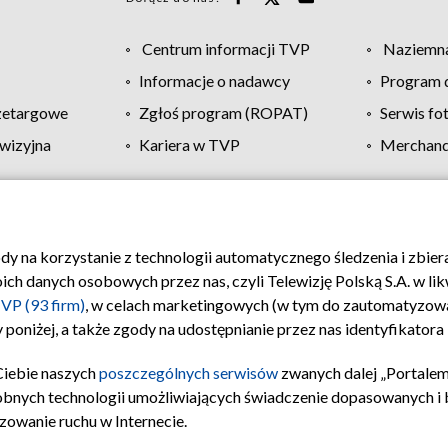
Centrum informacji TVP
Naziemna
Informacje o nadawcy
Program d
zetargowe
Zgłoś program (ROPAT)
Serwis fo
wizyjna
Kariera w TVP
Merchandi
Polityka prywatności
Moje zgody
Pomoc
Biuro re
ody na korzystanie z technologii automatycznego śledzenia i zbie
 danych osobowych przez nas, czyli Telewizję Polską S.A. w likw
VP (93 firm)
, w celach marketingowych (w tym do zautomatyzow
 poniżej, a także zgody na udostępnianie przez nas identyfikator
Ciebie naszych
poszczególnych serwisów
zwanych dalej „Portalem
obnych technologii umożliwiających świadczenie dopasowanych i be
zowanie ruchu w Internecie.