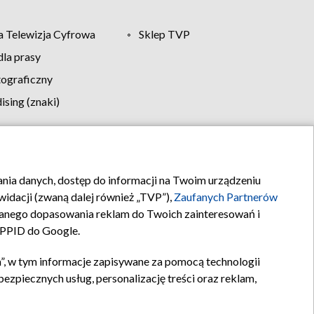
 Telewizja Cyfrowa
Sklep TVP
la prasy
tograficzny
sing (znaki)
klamy
Kontakt
rania danych, dostęp do informacji na Twoim urządzeniu
idacji (zwaną dalej również „TVP”),
Zaufanych Partnerów
anego dopasowania reklam do Twoich zainteresowań i
a PPID do Google.
”, w tym informacje zapisywane za pomocą technologii
zpiecznych usług, personalizację treści oraz reklam,