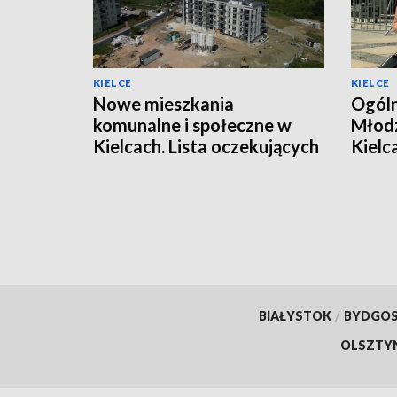
KIELCE
KIELCE
Nowe mieszkania
Ogóln
komunalne i społeczne w
Młodz
Kielcach. Lista oczekujących
Kielc
jest długa
warsz
BIAŁYSTOK
/
BYDGO
OLSZTY