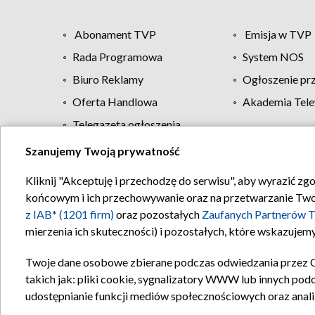
Abonament TVP
Emisja w TVP
Rada Programowa
System NOS
Biuro Reklamy
Ogłoszenie pr
Oferta Handlowa
Akademia Tele
Telegazeta ogłoszenia
Szanujemy Twoją prywatność
Regulamin TVP
Kliknij "Akceptuję i przechodzę do serwisu", aby wyrazić zg
końcowym i ich przechowywanie oraz na przetwarzanie Twoich
z IAB* (1201 firm)
oraz pozostałych
Zaufanych Partnerów T
mierzenia ich skuteczności) i pozostałych, które wskazujemy
Twoje dane osobowe zbierane podczas odwiedzania przez 
takich jak: pliki cookie, sygnalizatory WWW lub innych pod
udostępnianie funkcji mediów społecznościowych oraz anali