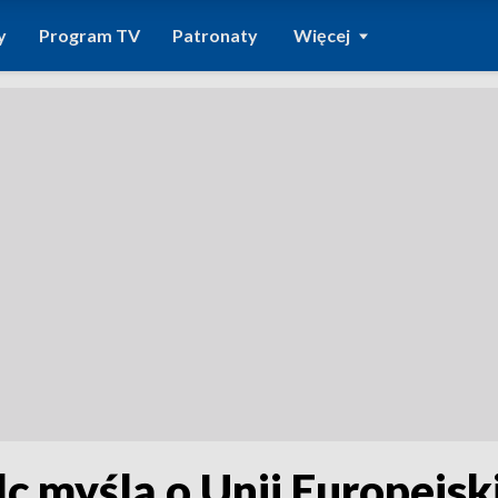
y
Program TV
Patronaty
Więcej
c myślą o Unii Europejsk