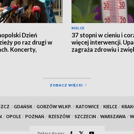
KIELCE
opolski Dzień
37 stopni w cieniu i cor
ieży po raz drugi w
więcej interwencji. Upa
ach. Koncerty,
zagraża zdrowiu i zwię
taty i spotkania
ryzyko pożarów
ZOBACZ WIĘCEJ
SZCZ
/
GDAŃSK
/
GORZÓW WLKP.
/
KATOWICE
/
KIELCE
/
KRA
N
/
OPOLE
/
POZNAŃ
/
RZESZÓW
/
SZCZECIN
/
WARSZAWA
/
W
Dołącz do nas: