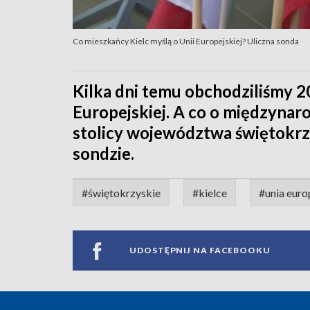
Co mieszkańcy Kielc myślą o Unii Europejskiej? Uliczna sonda
Kilka dni temu obchodziliśmy 2
Europejskiej. A co o międzyna
stolicy województwa świętokrzy
sondzie.
#świętokrzyskie
#kielce
#unia euro
UDOSTĘPNIJ NA FACEBOOKU