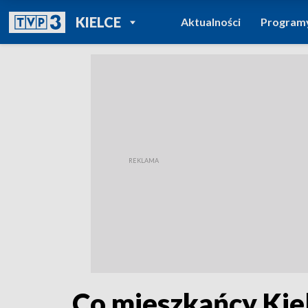
POWRÓT DO
KIELCE
Aktualności
Program
TVP REGIONY
Co mieszkańcy Kiel