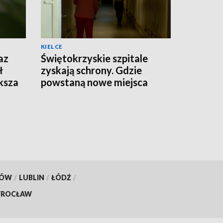
KIELCE
az
Świętokrzyskie szpitale
ł
zyskają schrony. Gdzie
ksza
powstaną nowe miejsca
schronienia?
KÓW
/
LUBLIN
/
ŁÓDŹ
/
ROCŁAW