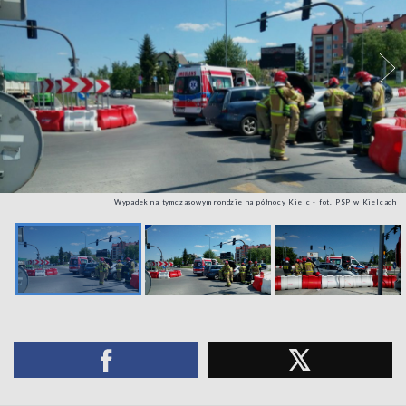
Wypadek na tymczasowym rondzie na północy Kielc - fot. PSP w Kielcach