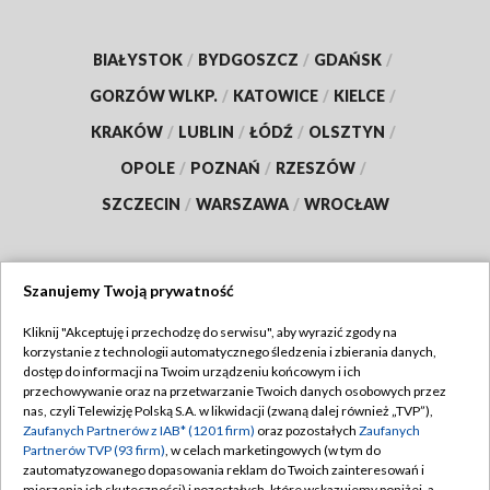
BIAŁYSTOK
/
BYDGOSZCZ
/
GDAŃSK
/
GORZÓW WLKP.
/
KATOWICE
/
KIELCE
/
KRAKÓW
/
LUBLIN
/
ŁÓDŹ
/
OLSZTYN
/
OPOLE
/
POZNAŃ
/
RZESZÓW
/
SZCZECIN
/
WARSZAWA
/
WROCŁAW
Szanujemy Twoją prywatność
Dołącz do nas:
Kliknij "Akceptuję i przechodzę do serwisu", aby wyrazić zgody na
korzystanie z technologii automatycznego śledzenia i zbierania danych,
TVP
dostęp do informacji na Twoim urządzeniu końcowym i ich
Abonament TVP
przechowywanie oraz na przetwarzanie Twoich danych osobowych przez
Regulamin TVP
nas, czyli Telewizję Polską S.A. w likwidacji (zwaną dalej również „TVP”),
Emisja w TVP
Polityka prywatności
Zaufanych Partnerów z IAB* (1201 firm)
oraz pozostałych
Zaufanych
Partnerów TVP (93 firm)
, w celach marketingowych (w tym do
Centrum informacji TVP
Moje zgody
zautomatyzowanego dopasowania reklam do Twoich zainteresowań i
mierzenia ich skuteczności) i pozostałych, które wskazujemy poniżej, a