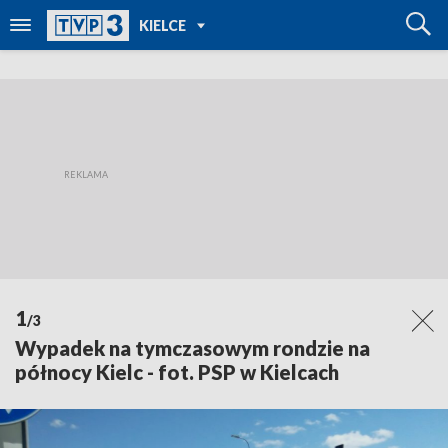
POWRÓT DO
KIELCE
TVP REGIONY
1
/3
Wypadek na tymczasowym rondzie na
północy Kielc - fot. PSP w Kielcach