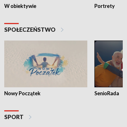
W obiektywie
Portrety
SPOŁECZEŃSTWO
Nowy Początek
SenioRada
SPORT