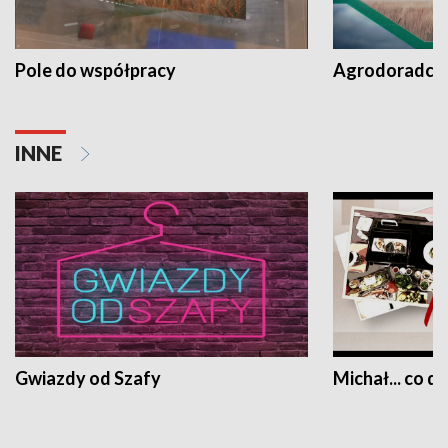
Pole do współpracy
Agrodoradcy 
INNE
Gwiazdy od Szafy
Michał... co dz