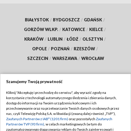
BIAŁYSTOK
/
BYDGOSZCZ
/
GDAŃSK
/
GORZÓW WLKP.
/
KATOWICE
/
KIELCE
/
KRAKÓW
/
LUBLIN
/
ŁÓDŹ
/
OLSZTYN
/
OPOLE
/
POZNAŃ
/
RZESZÓW
/
SZCZECIN
/
WARSZAWA
/
WROCŁAW
Szanujemy Twoją prywatność
Dołącz do nas:
Kliknij "Akceptuję i przechodzę do serwisu", aby wyrazić zgody na
korzystanie z technologii automatycznego śledzenia i zbierania danych,
TVP
dostęp do informacji na Twoim urządzeniu końcowym i ich
Abonament TVP
przechowywanie oraz na przetwarzanie Twoich danych osobowych przez
Regulamin TVP
nas, czyli Telewizję Polską S.A. w likwidacji (zwaną dalej również „TVP”),
Emisja w TVP
Zaufanych Partnerów z IAB* (1201 firm)
oraz pozostałych
Zaufanych
Polityka prywatności
Partnerów TVP (93 firm)
, w celach marketingowych (w tym do
Centrum informacji TVP
Moje zgody
zautomatyzowanego dopasowania reklam do Twoich zainteresowań i