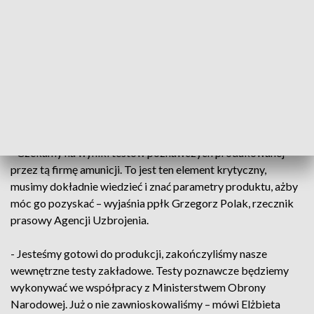
naczelny Wydawnictwa Wojsko i Technika.
Opracowanie pocisku APR 155 trwało 10 lat. Produktu
został już nagrodzony branżową nagrodą Orzeł
Bezpieczeństwa. Producent zapewnia, że jest gotowy do
uruchomienia produkcji seryjnej, a Ministerstwo Obrony - że
jest zainteresowane taką amunicją. A mimo to - zamówień
brak.
- Czekamy na wyniki testów poznawczych produkowanej
przez tą firmę amunicji. To jest ten element krytyczny,
musimy dokładnie wiedzieć i znać parametry produktu, ażby
móc go pozyskać – wyjaśnia ppłk Grzegorz Polak, rzecznik
prasowy Agencji Uzbrojenia.
- Jesteśmy gotowi do produkcji, zakończyliśmy nasze
wewnętrzne testy zakładowe. Testy poznawcze będziemy
wykonywać we współpracy z Ministerstwem Obrony
Narodowej. Już o nie zawnioskowaliśmy – mówi Elżbieta