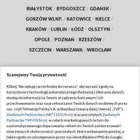
BIAŁYSTOK
/
BYDGOSZCZ
/
GDAŃSK
/
GORZÓW WLKP.
/
KATOWICE
/
KIELCE
/
KRAKÓW
/
LUBLIN
/
ŁÓDŹ
/
OLSZTYN
/
OPOLE
/
POZNAŃ
/
RZESZÓW
/
SZCZECIN
/
WARSZAWA
/
WROCŁAW
Szanujemy Twoją prywatność
Dołącz do nas:
Kliknij "Akceptuję i przechodzę do serwisu", aby wyrazić zgody na
korzystanie z technologii automatycznego śledzenia i zbierania danych,
TVP
dostęp do informacji na Twoim urządzeniu końcowym i ich
Abonament TVP
przechowywanie oraz na przetwarzanie Twoich danych osobowych przez
Regulamin TVP
nas, czyli Telewizję Polską S.A. w likwidacji (zwaną dalej również „TVP”),
Emisja w TVP
Polityka prywatności
Zaufanych Partnerów z IAB* (1201 firm)
oraz pozostałych
Zaufanych
Partnerów TVP (93 firm)
, w celach marketingowych (w tym do
Centrum informacji TVP
Moje zgody
zautomatyzowanego dopasowania reklam do Twoich zainteresowań i
mierzenia ich skuteczności) i pozostałych, które wskazujemy poniżej, a
Naziemna Telewizja Cyfrowa
Pomoc
także zgody na udostępnianie przez nas identyfikatora PPID do Google.