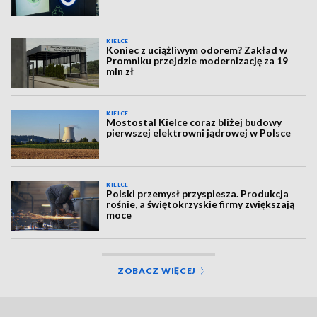
KIELCE
Koniec z uciążliwym odorem? Zakład w
Promniku przejdzie modernizację za 19
mln zł
KIELCE
Mostostal Kielce coraz bliżej budowy
pierwszej elektrowni jądrowej w Polsce
KIELCE
Polski przemysł przyspiesza. Produkcja
rośnie, a świętokrzyskie firmy zwiększają
moce
ZOBACZ WIĘCEJ