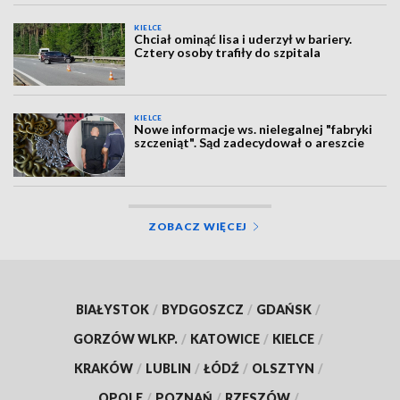
KIELCE
Chciał ominąć lisa i uderzył w bariery.
Cztery osoby trafiły do szpitala
KIELCE
Nowe informacje ws. nielegalnej "fabryki
szczeniąt". Sąd zadecydował o areszcie
ZOBACZ WIĘCEJ
BIAŁYSTOK
/
BYDGOSZCZ
/
GDAŃSK
/
GORZÓW WLKP.
/
KATOWICE
/
KIELCE
/
KRAKÓW
/
LUBLIN
/
ŁÓDŹ
/
OLSZTYN
/
OPOLE
/
POZNAŃ
/
RZESZÓW
/