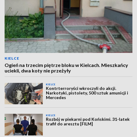
KIELCE
Ogień na trzecim piętrze bloku w Kielcach. Mieszkańcy
uciekli, dwa koty nie przeżyły
KIELCE
Kontrterroryści wkroczyli do akcji.
Narkotyki, pistolety, 500 sztuk amunicji i
Mercedes
KIELCE
Rozbój w piekarni pod Końskimi. 31-latek
trafił do aresztu [FILM]