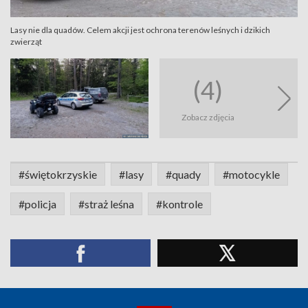
Lasy nie dla quadów. Celem akcji jest ochrona terenów leśnych i dzikich
zwierząt
(4)
Zobacz zdjęcia
#świętokrzyskie
#lasy
#quady
#motocykle
#policja
#straż leśna
#kontrole