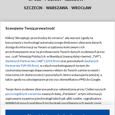
SZCZECIN
/
WARSZAWA
/
WROCŁAW
Szanujemy Twoją prywatność
Dołącz do nas:
Kliknij "Akceptuję i przechodzę do serwisu", aby wyrazić zgody na
korzystanie z technologii automatycznego śledzenia i zbierania danych,
TVP
dostęp do informacji na Twoim urządzeniu końcowym i ich
Abonament TVP
przechowywanie oraz na przetwarzanie Twoich danych osobowych przez
Regulamin TVP
nas, czyli Telewizję Polską S.A. w likwidacji (zwaną dalej również „TVP”),
Emisja w TVP
Polityka prywatności
Zaufanych Partnerów z IAB* (1201 firm)
oraz pozostałych
Zaufanych
Partnerów TVP (93 firm)
, w celach marketingowych (w tym do
Centrum informacji TVP
Moje zgody
zautomatyzowanego dopasowania reklam do Twoich zainteresowań i
mierzenia ich skuteczności) i pozostałych, które wskazujemy poniżej, a
Naziemna Telewizja Cyfrowa
Pomoc
także zgody na udostępnianie przez nas identyfikatora PPID do Google.
Sklep TVP
Biuro reklamy
Twoje dane osobowe zbierane podczas odwiedzania przez Ciebie naszych
Rada Programowa
Kontakt
poszczególnych serwisów
zwanych dalej „Portalem”, w tym informacje
zapisywane za pomocą technologii takich jak: pliki cookie, sygnalizatory
System NOS
WWW lub innych podobnych technologii umożliwiających świadczenie
dopasowanych i bezpiecznych usług, personalizację treści oraz reklam,
Informacje o nadawcy
Kanały
udostępnianie funkcji mediów społecznościowych oraz analizowanie