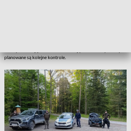
bezpośredniego, negatywnego wpływu na leśne dukty,
głośne pojazdy płoszą i źle wpływają na rodowitych
mieszkańców leśnych ostępów. Zwierzęta zdecydowanie
wolą ciszę od ryku silników terenowych pojazdów.
Funkcjonariusze patrolowali wczoraj lasy w rejonie
Wojtyniowa, Jastrzębi i Wołowa.
Służby informują, że ich działania mają charakter cykliczny i
planowane są kolejne kontrole.