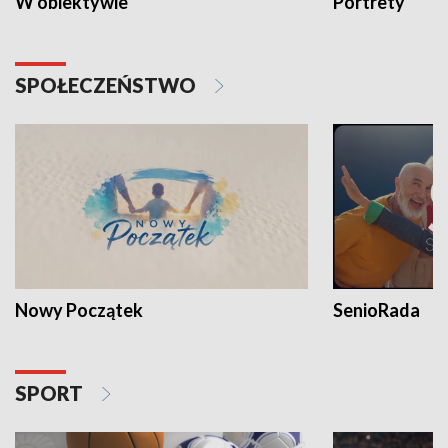
W obiektywie
Portrety
SPOŁECZEŃSTWO
Nowy Początek
SenioRada
SPORT