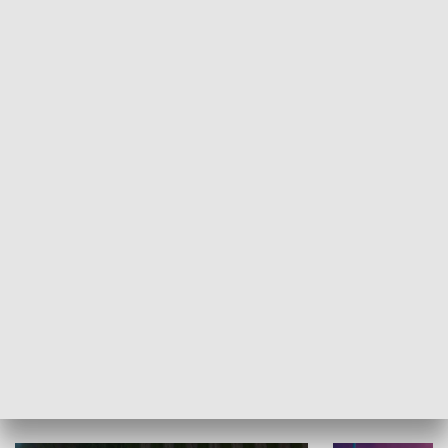
Informator kulturalny
Drzwi do kult
TECHNIKA I MOTORYZACJA
WYPOCZYNEK I REKREACJA