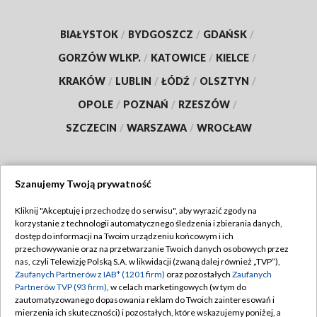
BIAŁYSTOK
/
BYDGOSZCZ
/
GDAŃSK
/
GORZÓW WLKP.
/
KATOWICE
/
KIELCE
/
KRAKÓW
/
LUBLIN
/
ŁÓDŹ
/
OLSZTYN
/
OPOLE
/
POZNAŃ
/
RZESZÓW
/
SZCZECIN
/
WARSZAWA
/
WROCŁAW
Szanujemy Twoją prywatność
Dołącz do nas:
Kliknij "Akceptuję i przechodzę do serwisu", aby wyrazić zgody na
korzystanie z technologii automatycznego śledzenia i zbierania danych,
TVP
dostęp do informacji na Twoim urządzeniu końcowym i ich
Abonament TVP
przechowywanie oraz na przetwarzanie Twoich danych osobowych przez
Regulamin TVP
nas, czyli Telewizję Polską S.A. w likwidacji (zwaną dalej również „TVP”),
Emisja w TVP
Zaufanych Partnerów z IAB* (1201 firm)
oraz pozostałych
Zaufanych
Polityka prywatności
Partnerów TVP (93 firm)
, w celach marketingowych (w tym do
Centrum informacji TVP
Moje zgody
zautomatyzowanego dopasowania reklam do Twoich zainteresowań i
mierzenia ich skuteczności) i pozostałych, które wskazujemy poniżej, a