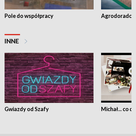
Pole do współpracy
Agrodoradcy 
INNE
Gwiazdy od Szafy
Michał... co dz