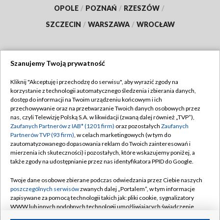
OPOLE
/
POZNAŃ
/
RZESZÓW
/
SZCZECIN
/
WARSZAWA
/
WROCŁAW
Szanujemy Twoją prywatność
Dołącz do nas:
Kliknij "Akceptuję i przechodzę do serwisu", aby wyrazić zgody na
korzystanie z technologii automatycznego śledzenia i zbierania danych,
TVP
dostęp do informacji na Twoim urządzeniu końcowym i ich
Abonament TVP
przechowywanie oraz na przetwarzanie Twoich danych osobowych przez
Regulamin TVP
nas, czyli Telewizję Polską S.A. w likwidacji (zwaną dalej również „TVP”),
Emisja w TVP
Polityka prywatności
Zaufanych Partnerów z IAB* (1201 firm)
oraz pozostałych
Zaufanych
Partnerów TVP (93 firm)
, w celach marketingowych (w tym do
Centrum informacji TVP
Moje zgody
zautomatyzowanego dopasowania reklam do Twoich zainteresowań i
mierzenia ich skuteczności) i pozostałych, które wskazujemy poniżej, a
Naziemna Telewizja Cyfrowa
Pomoc
także zgody na udostępnianie przez nas identyfikatora PPID do Google.
Sklep TVP
Biuro reklamy
Twoje dane osobowe zbierane podczas odwiedzania przez Ciebie naszych
Rada Programowa
Kontakt
poszczególnych serwisów
zwanych dalej „Portalem”, w tym informacje
zapisywane za pomocą technologii takich jak: pliki cookie, sygnalizatory
System NOS
WWW lub innych podobnych technologii umożliwiających świadczenie
dopasowanych i bezpiecznych usług, personalizację treści oraz reklam,
Informacje o nadawcy