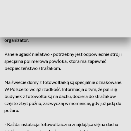
- Taka instalacja powinna być zbudowana z oryginalnych
komponentów. Czyli, technicznie mówiąc, z oryginalnych
złączek MC4, na których powstaje największy łuk, przez co
instalacja jest narażona na pożar - tłumaczy Przemysław
Jarząb, menadżer sprzedaży w firmie fotowoltaicznej,
organizator.
Panele ugasić niełatwo - potrzebny jest odpowiednie strój i
specjalna polimerowa powłoka, która ma zapewnić
bezpieczeństwo strażakom.
Na świecie domy z fotowoltaiką są specjalnie oznakowane.
W Polsce to wciąż rzadkość. Informacja o tym, że pali się
budynek z fotowoltaiką na dachu, dociera do strażaków
często zbyt późno, zazwyczaj w momencie, gdy już jadą do
pożaru.
- Każda instalacja fotowoltaiczna znajdująca się na dachu