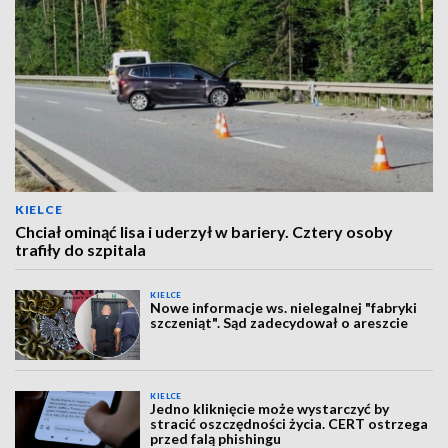
KIELCE
Chciał ominąć lisa i uderzył w bariery. Cztery osoby
trafiły do szpitala
KIELCE
Nowe informacje ws. nielegalnej "fabryki
szczeniąt". Sąd zadecydował o areszcie
KIELCE
Jedno kliknięcie może wystarczyć by
stracić oszczędności życia. CERT ostrzega
przed falą phishingu