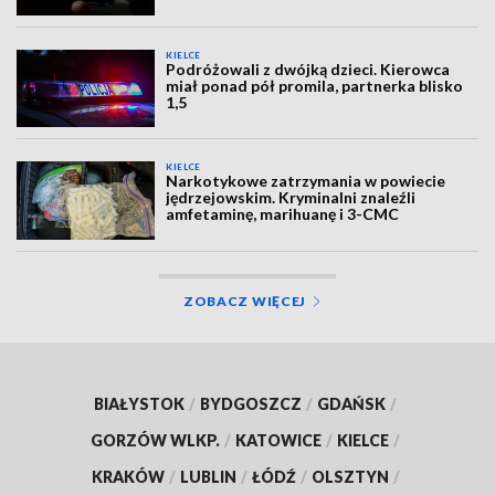
KIELCE
Podróżowali z dwójką dzieci. Kierowca
miał ponad pół promila, partnerka blisko
1,5
KIELCE
Narkotykowe zatrzymania w powiecie
jędrzejowskim. Kryminalni znaleźli
amfetaminę, marihuanę i 3-CMC
ZOBACZ WIĘCEJ
BIAŁYSTOK
/
BYDGOSZCZ
/
GDAŃSK
/
GORZÓW WLKP.
/
KATOWICE
/
KIELCE
/
KRAKÓW
/
LUBLIN
/
ŁÓDŹ
/
OLSZTYN
/