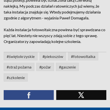
bądź posesji, powinna być oznaczona taką czerwoną
naklejką. My podczas działań ratowniczych już wiemy, że
taka instalacja znajduje się. Wtedy podejmujemy działania
zgodnie z algorytmem - wyjaśnia Paweł Domagała.
Każda instalacja fotowoltaiczna powinna być sprawdzana co
pięć lat. Niestety nie wszyscy zdają sobie z tego sprawę.
Organizatorzy zapowiadają kolejne szkolenia.
#świętokrzyskie
#piekoszów
#fotowoltaika
#straż pożarna
#pożar
#gaszenie
#szkolenie