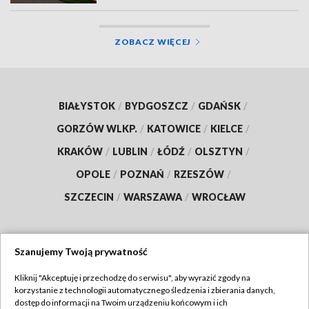
ZOBACZ WIĘCEJ
BIAŁYSTOK
/
BYDGOSZCZ
/
GDAŃSK
/
GORZÓW WLKP.
/
KATOWICE
/
KIELCE
/
KRAKÓW
/
LUBLIN
/
ŁÓDŹ
/
OLSZTYN
/
OPOLE
/
POZNAŃ
/
RZESZÓW
/
SZCZECIN
/
WARSZAWA
/
WROCŁAW
Szanujemy Twoją prywatność
Dołącz do nas:
Kliknij "Akceptuję i przechodzę do serwisu", aby wyrazić zgody na
korzystanie z technologii automatycznego śledzenia i zbierania danych,
TVP
dostęp do informacji na Twoim urządzeniu końcowym i ich