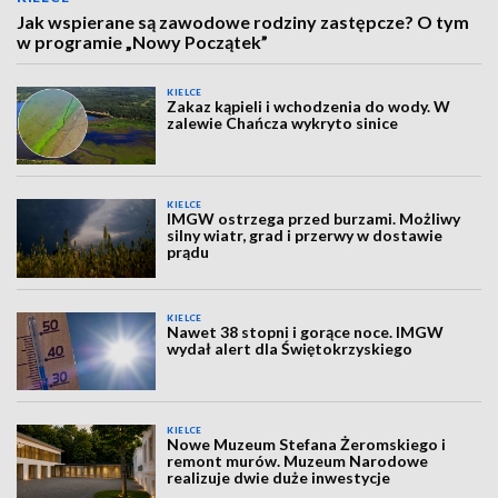
Jak wspierane są zawodowe rodziny zastępcze? O tym
w programie „Nowy Początek”
KIELCE
Zakaz kąpieli i wchodzenia do wody. W
zalewie Chańcza wykryto sinice
KIELCE
IMGW ostrzega przed burzami. Możliwy
silny wiatr, grad i przerwy w dostawie
prądu
KIELCE
Nawet 38 stopni i gorące noce. IMGW
wydał alert dla Świętokrzyskiego
KIELCE
Nowe Muzeum Stefana Żeromskiego i
remont murów. Muzeum Narodowe
realizuje dwie duże inwestycje