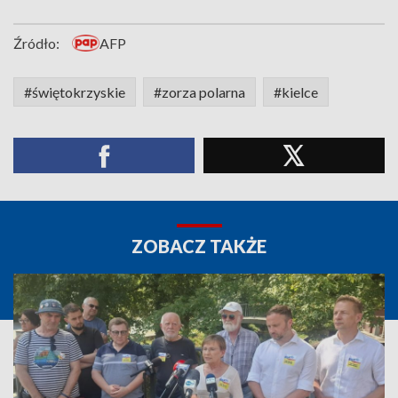
Źródło:
AFP
#świętokrzyskie
#zorza polarna
#kielce
ZOBACZ TAKŻE