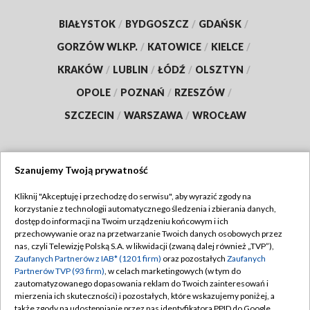
BIAŁYSTOK
/
BYDGOSZCZ
/
GDAŃSK
/
GORZÓW WLKP.
/
KATOWICE
/
KIELCE
/
KRAKÓW
/
LUBLIN
/
ŁÓDŹ
/
OLSZTYN
/
OPOLE
/
POZNAŃ
/
RZESZÓW
/
SZCZECIN
/
WARSZAWA
/
WROCŁAW
Szanujemy Twoją prywatność
Dołącz do nas:
Kliknij "Akceptuję i przechodzę do serwisu", aby wyrazić zgody na
korzystanie z technologii automatycznego śledzenia i zbierania danych,
TVP
dostęp do informacji na Twoim urządzeniu końcowym i ich
Abonament TVP
przechowywanie oraz na przetwarzanie Twoich danych osobowych przez
Regulamin TVP
nas, czyli Telewizję Polską S.A. w likwidacji (zwaną dalej również „TVP”),
Emisja w TVP
Polityka prywatności
Zaufanych Partnerów z IAB* (1201 firm)
oraz pozostałych
Zaufanych
Partnerów TVP (93 firm)
, w celach marketingowych (w tym do
Centrum informacji TVP
Moje zgody
zautomatyzowanego dopasowania reklam do Twoich zainteresowań i
mierzenia ich skuteczności) i pozostałych, które wskazujemy poniżej, a
Naziemna Telewizja Cyfrowa
Pomoc
także zgody na udostępnianie przez nas identyfikatora PPID do Google.