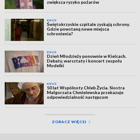
zwiększa ryzyko pożarów
KIELCE
Świętokrzyskie szpitale zyskają schrony.
Gdzie powstaną nowe miejsca
schronienia?
KIELCE
Dzień Młodzieży ponownie w Kielcach.
Debaty, warsztaty i koncert zespołu
Modelki
KIELCE
50 lat Wspólnoty Chleb Życia. Siostra
Małgorzata Chmielewska przekazuje
odpowiedzialność następcom
ZOBACZ WIĘCEJ