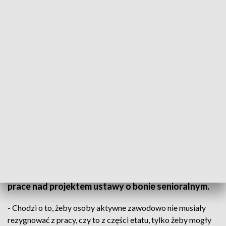
Bon senioralny. Konsultacje jeszcze w tym roku
To ma być wsparcie dla tych, którzy pracują i
jednocześnie - opiekują się bliskimi w starszym
wieku. Marzena Okła-Drewnowicz, minister do
spraw polityki senioralnej spotkała się dziś w
Starachowicach z przedstawicielami Uniwersytetu
Trzeciego Wieku. Głównym tematem rozmów były
prace nad projektem ustawy o bonie senioralnym.
- Chodzi o to, żeby osoby aktywne zawodowo nie musiały
rezygnować z pracy, czy to z części etatu, tylko żeby mogły