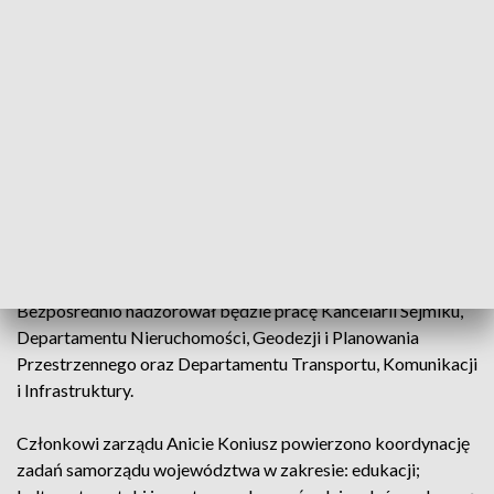
organizacji i zarządzania ochroną zdrowia oraz bezpośredni
nadzór nad pracą Departamentu Ochrony Zdrowia, a także
Departamentu IT.
Członek zarządu Andrzej Pruś koordynował będzie
realizację zadań samorządu województwa w zakresie:
obsługi kancelaryjno-biurowej Sejmiku Województwa;
gospodarowania wojewódzkim zasobem nieruchomości;
geodezji i kartografii; zagospodarowania przestrzennego;
dróg wojewódzkich; planowania energetycznego;
kolejowych przewozów pasażerskich; transportu.
Bezpośrednio nadzorował będzie pracę Kancelarii Sejmiku,
Departamentu Nieruchomości, Geodezji i Planowania
Przestrzennego oraz Departamentu Transportu, Komunikacji
i Infrastruktury.
Członkowi zarządu Anicie Koniusz powierzono koordynację
zadań samorządu województwa w zakresie: edukacji;