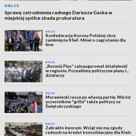
KIELCE
Sprawę zatrudnienia radnego Dariusza Gacka w
miejskiej spółce zbada prokuratura
KIELCE
Konfederacja Korony Polskiej chce
zamknięcia KSeF. Mówi o zagrożeniu dla
firm
KIELCE
„Rozwój Plus” zainaugurował działalność
w regionie. Poznaliśmy polityczne plany i...
działaczy
KIELCE
Morawiecki rusza po własną partię. Wśród
uczestników "grilla" także politycy ze
Świętokrzyskiego
KIELCE
Zabrakło kworum. Wciąż nie ma zgody
radnych na kredyt konsolidacyjny dla Kielc