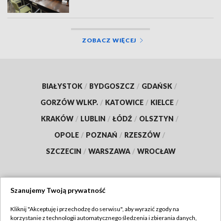
ZOBACZ WIĘCEJ
BIAŁYSTOK
/
BYDGOSZCZ
/
GDAŃSK
/
GORZÓW WLKP.
/
KATOWICE
/
KIELCE
/
KRAKÓW
/
LUBLIN
/
ŁÓDŹ
/
OLSZTYN
/
OPOLE
/
POZNAŃ
/
RZESZÓW
/
SZCZECIN
/
WARSZAWA
/
WROCŁAW
Szanujemy Twoją prywatność
Dołącz do nas:
Kliknij "Akceptuję i przechodzę do serwisu", aby wyrazić zgody na
korzystanie z technologii automatycznego śledzenia i zbierania danych,
TVP