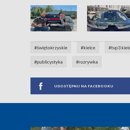
#świętokrzyskie
#kielce
#tvp3 kiel
#publicystyka
#rozrywka
UDOSTĘPNIJ NA FACEBOOKU