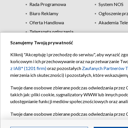
Rada Programowa
System NOS
Biuro Reklamy
Ogłoszenie pr
Oferta Handlowa
Akademia Tele
Telegazeta ogłoszenia
Szanujemy Twoją prywatność
Regulamin TVP
Kliknij "Akceptuję i przechodzę do serwisu", aby wyrazić zg
końcowym i ich przechowywanie oraz na przetwarzanie Twoich
z IAB* (1201 firm)
oraz pozostałych
Zaufanych Partnerów T
mierzenia ich skuteczności) i pozostałych, które wskazujemy
Twoje dane osobowe zbierane podczas odwiedzania przez 
takich jak: pliki cookie, sygnalizatory WWW lub innych pod
udostępnianie funkcji mediów społecznościowych oraz anali
Twoje dane osobowe zbierane podczas odwiedzania przez 
plików cookie, informacje o Twoich wyszukiwaniach w serwi
Partnerów TVP
dla realizacji następujących celów i funkc