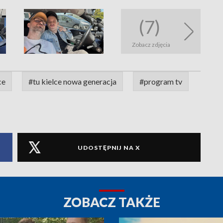
(7)
Zobacz zdjęcia
ce
#tu kielce nowa generacja
#program tv
UDOSTĘPNIJ NA X
ZOBACZ TAKŻE