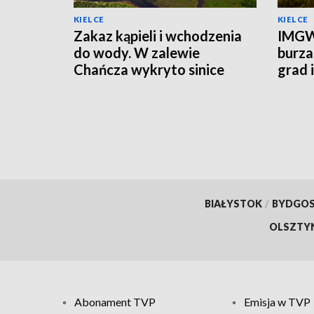
KIELCE
KIELCE
Zakaz kąpieli i wchodzenia
IMGW
do wody. W zalewie
burza
Chańcza wykryto sinice
grad 
prądu
BIAŁYSTOK
/
BYDGO
OLSZTY
Abonament TVP
Emisja w TVP