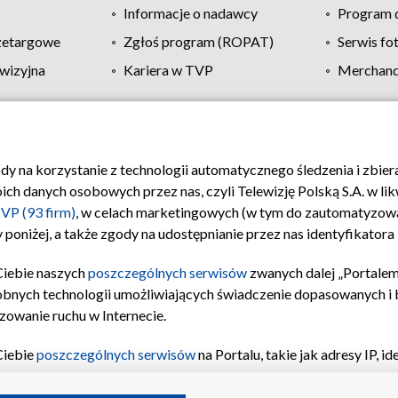
Informacje o nadawcy
Program d
zetargowe
Zgłoś program (ROPAT)
Serwis fo
wizyjna
Kariera w TVP
Merchandi
Polityka prywatności
Moje zgody
Pomoc
Biuro re
ody na korzystanie z technologii automatycznego śledzenia i zbie
 danych osobowych przez nas, czyli Telewizję Polską S.A. w likw
VP (93 firm)
, w celach marketingowych (w tym do zautomatyzow
 poniżej, a także zgody na udostępnianie przez nas identyfikator
Ciebie naszych
poszczególnych serwisów
zwanych dalej „Portalem
obnych technologii umożliwiających świadczenie dopasowanych i be
zowanie ruchu w Internecie.
Ciebie
poszczególnych serwisów
na Portalu, takie jak adresy IP, 
sach Portalu czy historia odwiedzin będą przetwarzane przez TV
ji: przechowywania informacji na urządzeniu lub dostęp do nich,