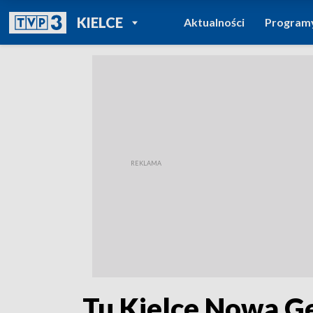
POWRÓT DO
KIELCE
Aktualności
Program
TVP REGIONY
„Tu Kielce Nowa G