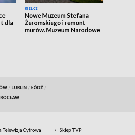
KIELCE
ce
Nowe Muzeum Stefana
t dla
Żeromskiego i remont
murów. Muzeum Narodowe
realizuje dwie duże
inwestycje
KÓW
/
LUBLIN
/
ŁÓDŹ
/
ROCŁAW
 Telewizja Cyfrowa
Sklep TVP