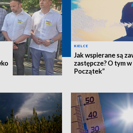
KIELCE
Jak wspierane są z
wko
zastępcze? O tym w
Początek”