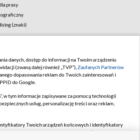
la prasy
tograficzny
sing (znaki)
klamy
Kontakt
rania danych, dostęp do informacji na Twoim urządzeniu
idacji (zwaną dalej również „TVP”),
Zaufanych Partnerów
anego dopasowania reklam do Twoich zainteresowań i
a PPID do Google.
”, w tym informacje zapisywane za pomocą technologii
zpiecznych usług, personalizację treści oraz reklam,
identyfikatory Twoich urządzeń końcowych i identyfikatory
P,
Zaufanych Partnerów z IAB
oraz pozostałych
Zaufanych
 wyboru podstawowych reklam, wyboru spersonalizowanych