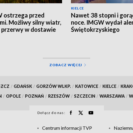
KIELCE
 ostrzega przed
Nawet 38 stopni i gorą
mi. Możliwy silny wiatr,
noce. IMGW wydał aler
i przerwy w dostawie
Świętokrzyskiego
ZOBACZ WIĘCEJ
SZCZ
/
GDAŃSK
/
GORZÓW WLKP.
/
KATOWICE
/
KIELCE
/
KRA
N
/
OPOLE
/
POZNAŃ
/
RZESZÓW
/
SZCZECIN
/
WARSZAWA
/
W
Dołącz do nas:
Centrum informacji TVP
Naziemna