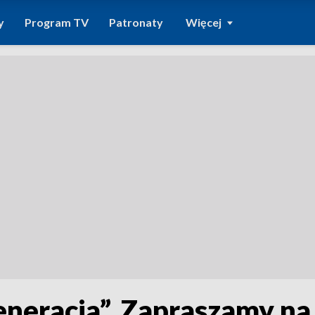
y
Program TV
Patronaty
Więcej
eneracja”. Zapraszamy na